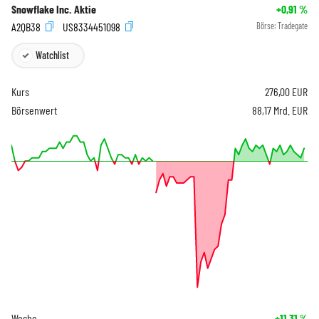
Snowflake Inc. Aktie
+0,91
%
A2QB38
US8334451098
Börse:
Tradegate
Watchlist
Kurs
276,00
EUR
Börsenwert
88,17 Mrd. EUR
Woche
+11,31
%