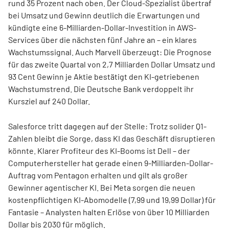
rund 35 Prozent nach oben. Der Cloud-Spezialist übertraf
bei Umsatz und Gewinn deutlich die Erwartungen und
kündigte eine 6-Milliarden-Dollar-Investition in AWS-
Services über die nächsten fünf Jahre an – ein klares
Wachstumssignal. Auch Marvell überzeugt: Die Prognose
für das zweite Quartal von 2,7 Milliarden Dollar Umsatz und
93 Cent Gewinn je Aktie bestätigt den KI-getriebenen
Wachstumstrend. Die Deutsche Bank verdoppelt ihr
Kursziel auf 240 Dollar.
Salesforce tritt dagegen auf der Stelle: Trotz solider Q1-
Zahlen bleibt die Sorge, dass KI das Geschäft disruptieren
könnte. Klarer Profiteur des KI-Booms ist Dell – der
Computerhersteller hat gerade einen 9-Milliarden-Dollar-
Auftrag vom Pentagon erhalten und gilt als großer
Gewinner agentischer KI. Bei Meta sorgen die neuen
kostenpflichtigen KI-Abomodelle (7,99 und 19,99 Dollar) für
Fantasie – Analysten halten Erlöse von über 10 Milliarden
Dollar bis 2030 für möglich.