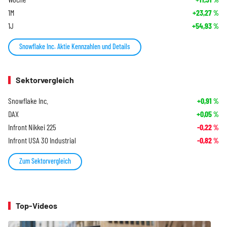
1M
+23,27
%
1J
+54,93
%
Snowflake Inc. Aktie Kennzahlen und Details
Sektorvergleich
Snowflake Inc.
+0,91
%
DAX
+0,05
%
Infront Nikkei 225
-0,22
%
Infront USA 30 Industrial
-0,82
%
Zum Sektorvergleich
Top-Videos