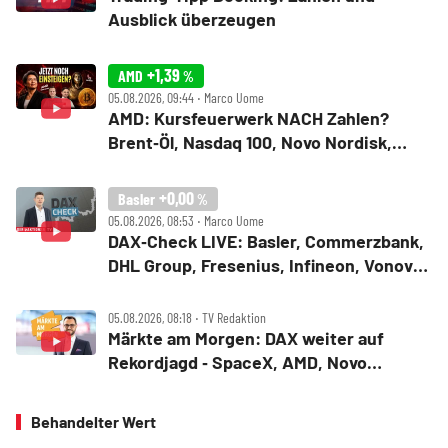
Ausblick überzeugen
+1,39
AMD
%
05.08.2026, 09:44 ‧ Marco Uome
AMD: Kursfeuerwerk NACH Zahlen?
Brent‑Öl, Nasdaq 100, Novo Nordisk,
Bitcoin
+0,00
Basler
%
05.08.2026, 08:53 ‧ Marco Uome
DAX‑Check LIVE: Basler, Commerzbank,
DHL Group, Fresenius, Infineon, Vonovia
im Fokus
05.08.2026, 08:18 ‧ TV Redaktion
Märkte am Morgen: DAX weiter auf
Rekordjagd ‑ SpaceX, AMD, Novo
Nordisk, Siemens Energy, Fresenius
Behandelter Wert