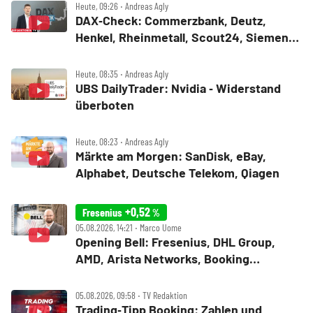
Heute, 09:26 ‧ Andreas Agly
DAX‑Check: Commerzbank, Deutz,
Henkel, Rheinmetall, Scout24, Siemens,
SUSS MicroTec, United Internet
Heute, 08:35 ‧ Andreas Agly
UBS DailyTrader: Nvidia ‑ Widerstand
überboten
Heute, 08:23 ‧ Andreas Agly
Märkte am Morgen: SanDisk, eBay,
Alphabet, Deutsche Telekom, Qiagen
+0,52
Fresenius
%
05.08.2026, 14:21 ‧ Marco Uome
Opening Bell: Fresenius, DHL Group,
AMD, Arista Networks, Booking
Holdings, Walt Disney, Eli Lilly, Uber
05.08.2026, 09:58 ‧ TV Redaktion
Trading‑Tipp Booking: Zahlen und