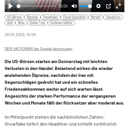
00:00
Play
Mute
Settings
PIP
Ente
US-Börsen
Ölpreise
Snowflake
Cloud-Spezialist
Marvell
Salesforce
fulls
Dell
Meta
Dollar Tree
Drohnen-Sektor
28.05.2026, 15:09
DER AKTIONÄR bei Google bevorzugen
Die US-Börsen starten am Donnerstag mit leichten
Verlusten in den Handel. Belastend wirken die wieder
anziehenden Ölpreise, nachdem der Iran mit
Gegenschlägen gedroht hat und ein schnelles
Friedensabkommen weiter auf sich warten lässt.
Angesichts der starken Performance der vergangenen
Wochen und Monate fällt der Rücksetzer aber moderat aus.
Im Mittelpunkt stehen die nachbörslichen Zahlen:
Snowflake liefert den Headliner und schießt vorbörslich