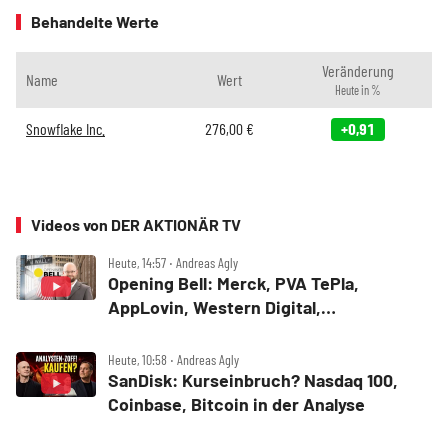
Behandelte Werte
Veränderung
Name
Wert
Heute in %
Snowflake Inc.
276,00
€
+0,91
Videos von DER AKTIONÄR TV
Heute, 14:57 ‧ Andreas Agly
Opening Bell: Merck, PVA TePla,
AppLovin, Western Digital,
MercadoLibre, Albemarle
Heute, 10:58 ‧ Andreas Agly
SanDisk: Kurseinbruch? Nasdaq 100,
Coinbase, Bitcoin in der Analyse