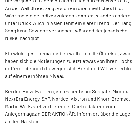
Die Vorgaben aus dem Ausland fallen durchwachsen aus.
An der Wall Street zeigte sich ein uneinheitliches Bild:
Während einige Indizes zulegen konnten, standen andere
unter Druck. Auch in Asien fehlt ein klarer Trend. Der Hang
Seng kann Gewinne verbuchen, während der japanische
Nikkei nachgibt.
Ein wichtiges Thema bleiben weiterhin die Ölpreise. Zwar
haben sich die Notierungen zuletzt etwas von ihren Hochs
entfernt, dennoch bewegen sich Brent und WTI weiterhin
auf einem erhöhten Niveau.
Bei den Einzelwerten geht es heute um Seagate, Micron,
NextEra Energy, SAP, Nordex, Aixtron und Knorr-Bremse.
Martin Weiß, stellvertretender Chefredakteur vom
Anlegermagazin DER AKTIONÄR, informiert über die Lage
an den Märkten.