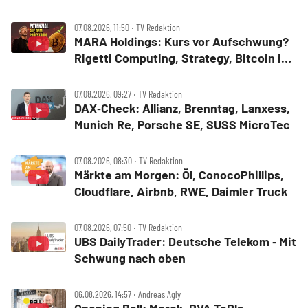
Technology, Alphabet, Airbnb, Western
Digital
07.08.2026, 11:50 ‧ TV Redaktion
MARA Holdings: Kurs vor Aufschwung?
Rigetti Computing, Strategy, Bitcoin in
der Analyse
07.08.2026, 09:27 ‧ TV Redaktion
DAX‑Check: Allianz, Brenntag, Lanxess,
Munich Re, Porsche SE, SUSS MicroTec
07.08.2026, 08:30 ‧ TV Redaktion
Märkte am Morgen: Öl, ConocoPhillips,
Cloudflare, Airbnb, RWE, Daimler Truck
07.08.2026, 07:50 ‧ TV Redaktion
UBS DailyTrader: Deutsche Telekom ‑ Mit
Schwung nach oben
06.08.2026, 14:57 ‧ Andreas Agly