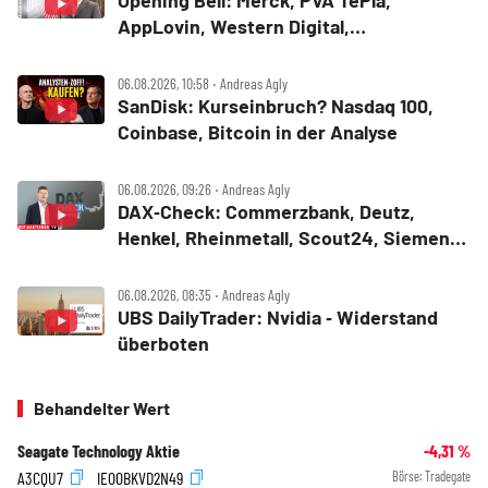
Opening Bell: Merck, PVA TePla,
AppLovin, Western Digital,
MercadoLibre, Albemarle
06.08.2026, 10:58 ‧ Andreas Agly
SanDisk: Kurseinbruch? Nasdaq 100,
Coinbase, Bitcoin in der Analyse
06.08.2026, 09:26 ‧ Andreas Agly
DAX‑Check: Commerzbank, Deutz,
Henkel, Rheinmetall, Scout24, Siemens,
SUSS MicroTec, United Internet
06.08.2026, 08:35 ‧ Andreas Agly
UBS DailyTrader: Nvidia ‑ Widerstand
überboten
Behandelter Wert
Seagate Technology Aktie
-4,31
%
A3CQU7
IE00BKVD2N49
Börse:
Tradegate