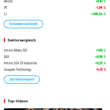
Woche
+0,81
%
1M
-1,84
%
1J
+495,24
%
Kennzahlen und Details
Sektorvergleich
Infront Nikkei 225
+1,08
%
DAX
+0,69
%
Infront USA 30 Industrial
+0,25
%
Seagate Technology
-4,31
%
Zum Sektorvergleich
Top-Videos