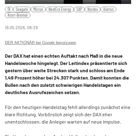
Play
Mute
Settings
PIP
Ente
Öl
Seagate
Micron
NextEra Energy
SAP
Nordex
Aixtron
fulls
Knorr-Bremse
19.05.2026, 08:29
DER AKTIONÄR bei Google bevorzugen
Der DAX hat einen echten Auftakt nach Maß in die neue
Handelswoche hingelegt. Der Leitindex präsentierte sich
gestern über weite Strecken stark und schloss am Ende
1,49 Prozent höher bei 24.307 Punkten. Damit konnten die
Bullen nach den zuletzt schwierigen Handelstagen ein
deutliches Ausrufezeichen setzen.
Für den heutigen Handelstag fehlt allerdings zunächst eine
klare Richtung. Vorbörslich zeigt sich der DAX eher
unentschlossen, die Anleger warten auf neue Impulse.