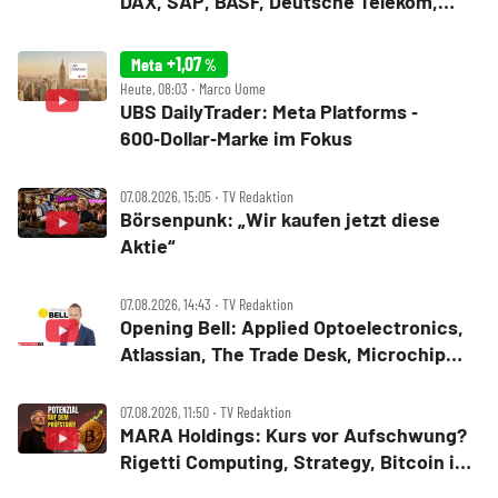
DAX, SAP, BASF, Deutsche Telekom,
Hensoldt, SUSS
+1,07
Meta
%
Heute, 08:03 ‧ Marco Uome
UBS DailyTrader: Meta Platforms ‑
600‑Dollar‑Marke im Fokus
07.08.2026, 15:05 ‧ TV Redaktion
Börsenpunk: „Wir kaufen jetzt diese
Aktie“
07.08.2026, 14:43 ‧ TV Redaktion
Opening Bell: Applied Optoelectronics,
Atlassian, The Trade Desk, Microchip
Technology, Alphabet, Airbnb, Western
Digital
07.08.2026, 11:50 ‧ TV Redaktion
MARA Holdings: Kurs vor Aufschwung?
Rigetti Computing, Strategy, Bitcoin in
der Analyse