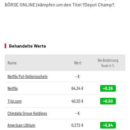
BÖRSE ONLINE) kämpfen um den Titel ?Depot Champ?.
Behandelte Werte
Veränderung
Name
Wert
Heute in %
Netflix Put-Optionsschein
-
€
Netflix
64,34
€
+0,36
Trip.com
40,20
€
+0,50
Chindata Group Holdings
-
€
American Lithium
0,272
€
+5,64