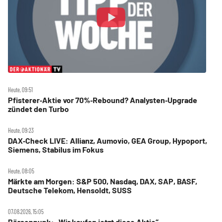
Heute, 09:51
Pfisterer‑Aktie vor 70%‑Rebound? Analysten‑Upgrade
zündet den Turbo
Heute, 09:23
DAX‑Check LIVE: Allianz, Aumovio, GEA Group, Hypoport,
Siemens, Stabilus im Fokus
Heute, 08:05
Märkte am Morgen: S&P 500, Nasdaq, DAX, SAP, BASF,
Deutsche Telekom, Hensoldt, SUSS
07.08.2026, 15:05
Börsenpunk: „Wir kaufen jetzt diese Aktie“