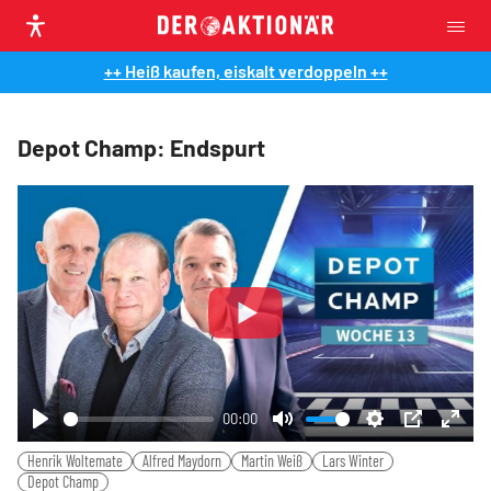
++ Heiß kaufen, eiskalt verdoppeln ++
Depot Champ: Endspurt
Play
00:00
Play
Mute
Settings
PIP
Ente
Henrik Woltemate
Alfred Maydorn
Martin Weiß
Lars Winter
fulls
Depot Champ