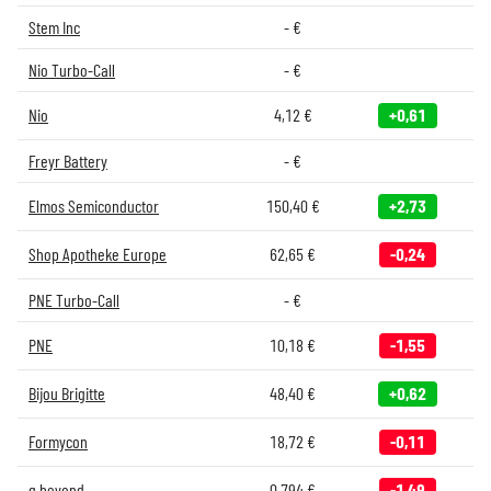
Stem Inc
-
€
Nio Turbo-Call
-
€
Nio
4,12
€
+0,61
Freyr Battery
-
€
Elmos Semiconductor
150,40
€
+2,73
Shop Apotheke Europe
62,65
€
-0,24
PNE Turbo-Call
-
€
PNE
10,18
€
-1,55
Bijou Brigitte
48,40
€
+0,62
Formycon
18,72
€
-0,11
q.beyond
0,794
€
-1,49