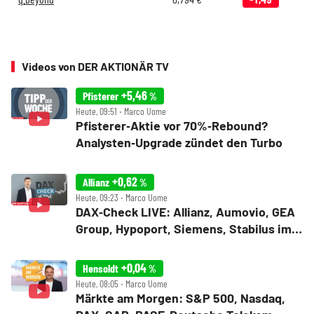
Videos von DER AKTIONÄR TV
+5,46
Pfisterer
%
Heute, 09:51 ‧ Marco Uome
Pfisterer‑Aktie vor 70%‑Rebound?
Analysten‑Upgrade zündet den Turbo
+0,62
Allianz
%
Heute, 09:23 ‧ Marco Uome
DAX‑Check LIVE: Allianz, Aumovio, GEA
Group, Hypoport, Siemens, Stabilus im
Fokus
+0,04
Hensoldt
%
Heute, 08:05 ‧ Marco Uome
Märkte am Morgen: S&P 500, Nasdaq,