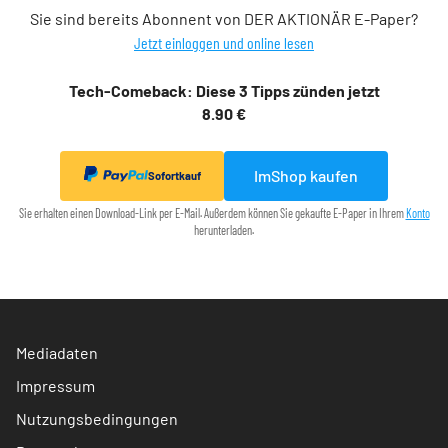
Sie sind bereits Abonnent von DER AKTIONÄR E-Paper?
Jetzt einloggen und online lesen
Tech-Comeback: Diese 3 Tipps zünden jetzt
8.90 €
ImShop kaufen
Sofortkauf
Sie erhalten einen Download-Link per E-Mail. Außerdem können Sie gekaufte E-Paper in Ihrem
Konto
herunterladen.
Mediadaten
Impressum
Nutzungsbedingungen