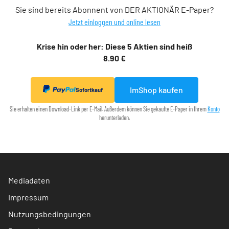
Sie sind bereits Abonnent von DER AKTIONÄR E-Paper?
Jetzt einloggen und online lesen
Krise hin oder her: Diese 5 Aktien sind heiß
8.90 €
ImShop kaufen
Sofortkauf
Sie erhalten einen Download-Link per E-Mail. Außerdem können Sie gekaufte E-Paper in Ihrem
Konto
herunterladen.
Mediadaten
Impressum
Nutzungsbedingungen