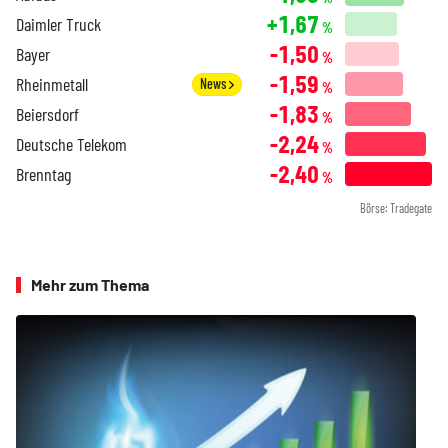
+1,67
Daimler Truck
%
-1,50
Bayer
%
-1,59
Rheinmetall
News
%
-1,83
Beiersdorf
%
-2,24
Deutsche Telekom
%
-2,40
Brenntag
%
Börse: Tradegate
Mehr zum Thema