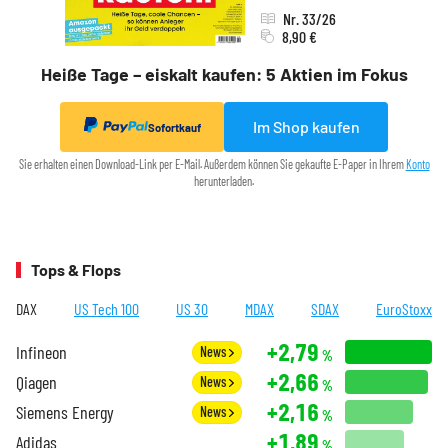
Nr. 33/26
8,90 €
Heiße Tage – eiskalt kaufen: 5 Aktien im Fokus
Im Shop kaufen
Sofortkauf
Sie erhalten einen Download-Link per E-Mail. Außerdem können Sie gekaufte E-Paper in Ihrem
Konto
herunterladen.
Tops & Flops
DAX
US Tech 100
US 30
MDAX
SDAX
EuroStoxx
+2,79
Infineon
News
%
+2,66
Qiagen
News
%
+2,16
Siemens Energy
News
%
+1,89
Adidas
%