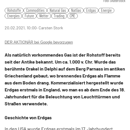
Foto: Shutterstock
Rohstoffe
Commodities
Natural Gas
NatGas
Erdgas
Energie
Energies
Future
Wetter
Trading
CME
20.02.2021, 10:00
‧ Carsten Stork
DER AKTIONÄR bei Google bevorzugen
Als natürlich vorkommendes Gas ist der Rohstoff bereits
seit der Antike bekannt. Um ca. 1.000 v. Chr. Wurde das
berühmte Orakel in Delphi auf dem Berg Parnass im antiken
Griechenland gebaut, wo brennendes Erdgas als Flamme
aus dem Boden drang. Kommerzialisiert hergestellt wurde
Erdgas erstmals in England, wo man es ab dem Ende des 18.
Jahrhundert für die Beleuchtung von Leuchttürmen und
Straßen verwendete.
Geschichte von Erdgas
In den USA wurde Erdgas erstmals im 17. Jahrhundert