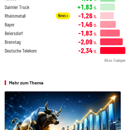
+1,83
Daimler Truck
%
-1,26
Rheinmetall
News
%
-1,46
Bayer
%
-1,83
Beiersdorf
%
-2,09
Brenntag
%
-2,34
Deutsche Telekom
%
Börse: Tradegate
Mehr zum Thema