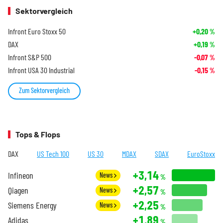
Sektorvergleich
Infront Euro Stoxx 50
+0,20
%
DAX
+0,19
%
Infront S&P 500
-0,07
%
Infront USA 30 Industrial
-0,15
%
Zum Sektorvergleich
Tops & Flops
DAX
US Tech 100
US 30
MDAX
SDAX
EuroStoxx
+3,14
Infineon
News
%
+2,57
Qiagen
News
%
+2,25
Siemens Energy
News
%
+1,89
Adidas
%