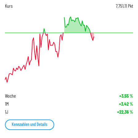
Kurs
7.751,11
Pkt
Woche
+3,55
%
1M
+3,42
%
1J
+22,36
%
Kennzahlen und Details