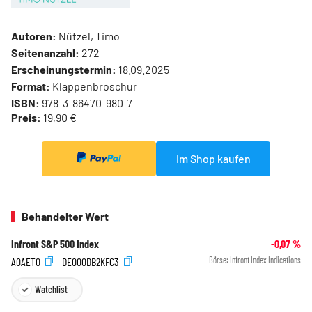
Autoren:
Nützel, Timo
Seitenanzahl:
272
Erscheinungstermin:
18.09.2025
Format:
Klappenbroschur
ISBN:
978-3-86470-980-7
Preis:
19,90 €
Im Shop kaufen
Behandelter Wert
Infront S&P 500 Index
-0,07
%
A0AET0
DE000DB2KFC3
Börse:
Infront Index Indications
Watchlist