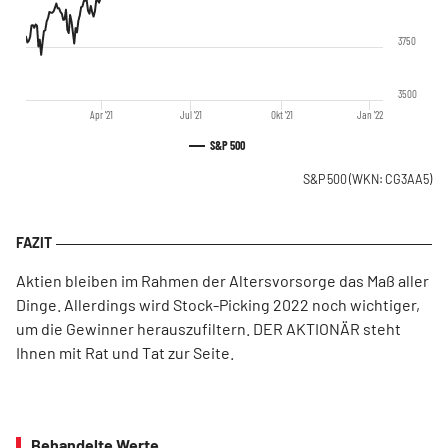
3750
3500
Apr '21
Jul '21
Okt '21
Jan '22
S&P 500
S&P 500
(WKN: CG3AA5)
Aktien bleiben im Rahmen der Altersvorsorge das Maß aller
Dinge. Allerdings wird Stock-Picking 2022 noch wichtiger,
um die Gewinner herauszufiltern. DER AKTIONÄR steht
Ihnen mit Rat und Tat zur Seite.
Behandelte Werte