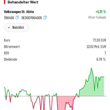
Behandelter Wert
Volkswagen St. Aktie
+1,31
%
766400
DE0007664005
Börse:
Tradegate
Watchlist
Kurs
77,30
EUR
Börsenwert
22,62 Mrd. EUR
KGV
7
Dividende
6,78 %