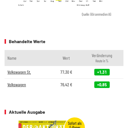
Quelle: Börsenmedien AG
Behandelte Werte
Veränderung
Name
Wert
Heute in %
Volkswagen St.
77,30
€
+1,31
Volkswagen
76,42
€
+0,85
Aktuelle Ausgabe