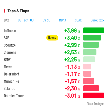
Tops & Flops
DAX
US Tech 100
US 30
MDAX
SDAX
EuroStoxx
+3,99
Infineon
%
+3,40
SAP
News
%
+2,99
Scout24
%
+2,53
Siemens
%
+2,25
BMW
%
-1,13
Merck
%
-1,17
Beiersdorf
%
-1,57
Munich Re
%
-2,30
Zalando
%
-3,01
Daimler Truck
%
Börse: Tradegate