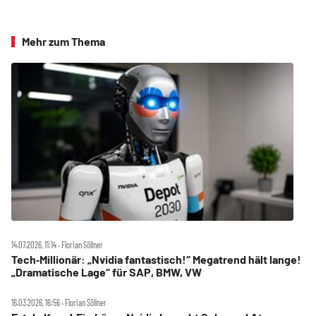
Mehr zum Thema
14.07.2026, 11:14 ‧ Florian Söllner
Tech‑Millionär: „Nvidia fantastisch!“ Megatrend hält lange!
„Dramatische Lage“ für SAP, BMW, VW
16.03.2026, 16:56 ‧ Florian Söllner