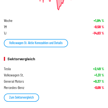
Woche
+1,84
%
1M
-0,58
%
1J
-14,03
%
Volkswagen St. Aktie Kennzahlen und Details
Sektorvergleich
Tesla
+2,49
%
Volkswagen St.
+1,31
%
General Motors
+0,37
%
Mercedes-Benz
-0,09
%
Zum Sektorvergleich