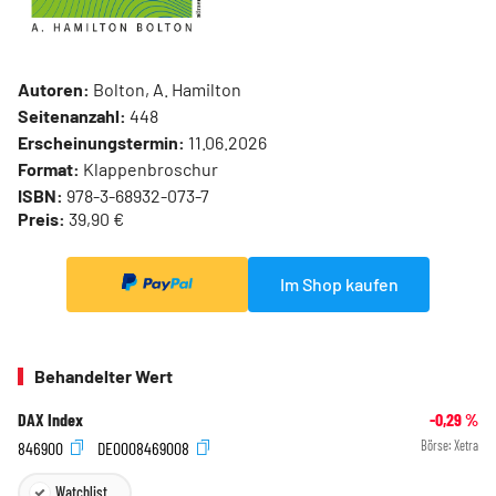
Autoren:
Bolton, A. Hamilton
Seitenanzahl:
448
Erscheinungstermin:
11.06.2026
Format:
Klappenbroschur
ISBN:
978-3-68932-073-7
Preis:
39,90 €
Im Shop kaufen
Behandelter Wert
DAX Index
-0,29
%
846900
DE0008469008
Börse:
Xetra
Watchlist