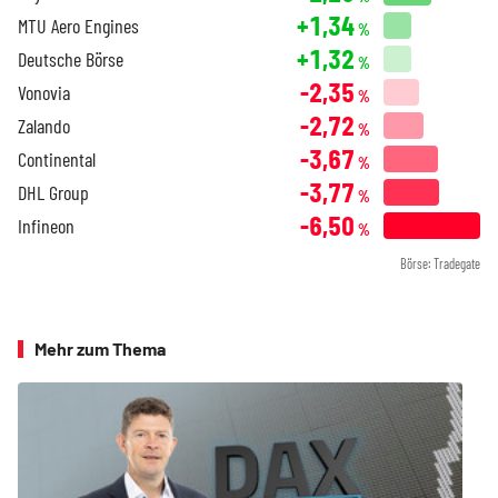
+1,34
MTU Aero Engines
%
+1,32
Deutsche Börse
%
-2,35
Vonovia
%
-2,72
Zalando
%
-3,67
Continental
%
-3,77
DHL Group
%
-6,50
Infineon
%
Börse: Tradegate
Mehr zum Thema