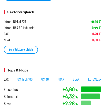
Sektorvergleich
Infront Nikkei 225
+0,46
%
Infront USA 30 Industrial
+0,44
%
DAX
-0,29
%
MDAX
-0,50
%
Zum Sektorvergleich
Tops & Flops
DAX
US Tech 100
US 30
MDAX
SDAX
EuroStoxx
+4,60
Fresenius
%
+4,32
Beiersdorf
%
+2,28
Bayer
%