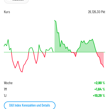
Kurs
26.126,30
Pkt
Woche
+2,90
%
1M
+1,64
%
1J
+10,29
%
DAX Index Kennzahlen und Details