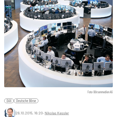
Foto: Börsenmedien AG
DAX
Deutsche Börse
26.10.2015, 16:20
‧
Nikolas Kessler