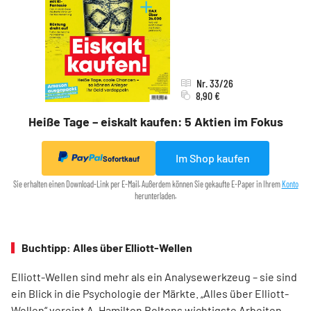
Nr. 33/26
8,90 €
Heiße Tage – eiskalt kaufen: 5 Aktien im Fokus
Im Shop kaufen
Sofortkauf
Sie erhalten einen Download-Link per E-Mail. Außerdem können Sie gekaufte E-Paper in Ihrem
Konto
herunterladen.
Buchtipp: Alles über Elliott-Wellen
Elliott-Wellen sind mehr als ein Analysewerkzeug – sie sind
ein Blick in die Psychologie der Märkte. „Alles über Elliott-
Wellen“ vereint A. Hamilton Boltons wichtigste Arbeiten