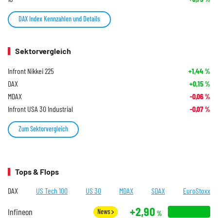
DAX Index Kennzahlen und Details
Sektorvergleich
Infront Nikkei 225
+1,44
%
DAX
+0,15
%
MDAX
-0,06
%
Infront USA 30 Industrial
-0,07
%
Zum Sektorvergleich
Tops & Flops
DAX
US Tech 100
US 30
MDAX
SDAX
EuroStoxx
+2,90
Infineon
News
%