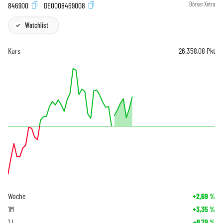
846900
DE0008469008
Börse:
Xetra
Watchlist
Kurs
26.358,08
Pkt
Woche
+2,69
%
1M
+3,35
%
1J
+8,79
%