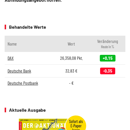
Behandelte Werte
Veränderung
Name
Wert
Heute in %
DAX
26.358,08
Pkt.
+0,15
Deutsche Bank
32,83
€
-0,35
Deutsche Postbank
-
€
Aktuelle Ausgabe