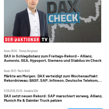
Heute, 09:00 ‧ Thomas Bergmann
DAX in Schlagdistanz zum Freitags‑Rekord – Allianz,
Aumovio, GEA, Hypoport, Siemens und Stabilus im Check
Heute, 08:21 ‧ Martin Weiß
Märkte am Morgen: DAX verteidigt zum Wochenauftakt
Rekordniveau; BASF, SAP, Infineon, Deutsche Telekom,
Hensoldt, Suss Microtec im Fokus
07.08.2026, 20:00 ‧ Annalena Götz
DAX setzt neuen Rekord: SAP marschiert vorweg, Allianz,
Munich Re & Daimler Truck patzen