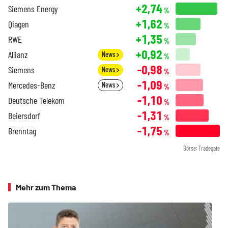
+2,74
Siemens Energy
%
+1,62
Qiagen
%
+1,35
RWE
%
+0,92
Allianz
News
%
-0,98
Siemens
News
%
-1,09
Mercedes-Benz
News
%
-1,10
Deutsche Telekom
%
-1,31
Beiersdorf
%
-1,75
Brenntag
%
Börse: Tradegate
Mehr zum Thema