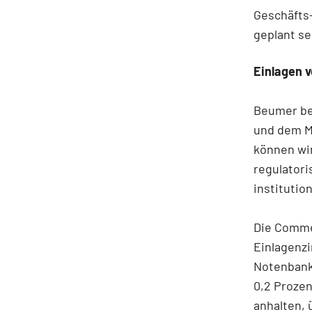
Geschäfts
geplant se
Einlagen 
Beumer bes
und dem Mi
können wir
regulatori
instituti
Die Comme
Einlagenzi
Notenbank 
0,2 Prozen
anhalten,