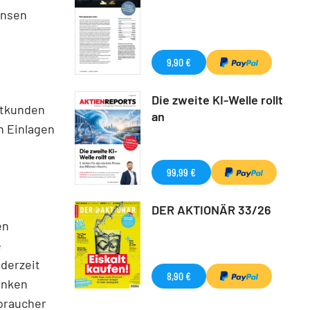
insen
9,90 €
Die zweite KI-Welle rollt
atkunden
an
n Einlagen
99,99 €
DER AKTIONÄR 33/26
en
e
 derzeit
8,90 €
Banken
braucher