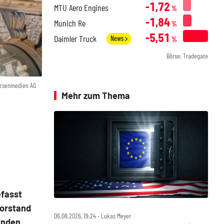
-1,72
MTU Aero Engines
%
-1,84
Munich Re
%
-5,51
Daimler Truck
News
%
Börse: Tradegate
örsenmedien AG
Mehr zum Thema
fasst
Vorstand
06.08.2026, 19:24 ‧ Lukas Meyer
unden