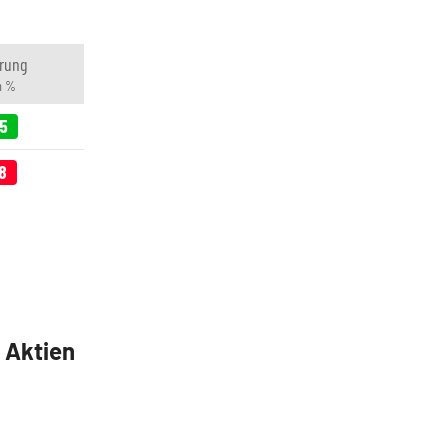
rung
n %
05
8
5 Aktien