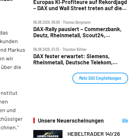
Europas KI‑Profiteure auf Rekordjagd
– DAX und Wall Street treten auf die
Bremse
06.08.2026, 09:00 ‧ Thomas Bergmann
DAX‑Rally pausiert – Commerzbank,
 das
Deutz, Rheinmetall, Scout24,
enkunden
Siemens, SUSS, United Internet im
Check
and Markus
06.08.2026, 07:35 ‧ Thorsten Küfner
DAX fester erwartet: Siemens,
en wir
Rheinmetall, Deutsche Telekom,
 über die
Merck und Commerzbank im Fokus
Mehr DAX Empfehlungen
Institut
lnen
en und
schüssiger
Unsere Neuerscheinungen
Alle
Neuerscheinungen
echnen."
HEBELTRADER 141/26