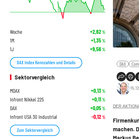
Woche
+2,62
%
1M
+1,35
%
1J
+9,56
%
DAX Index Kennzahlen und Details
DAX
Com
Sektorvergleich
15.1
MDAX
+0,13
%
Infront Nikkei 225
+0,11
%
DER AKTIONÄR
DAX
+0,05
%
Infront USA 30 Industrial
-0,12
%
Firmenkun
machen. D
Zum Sektorvergleich
Markus Be