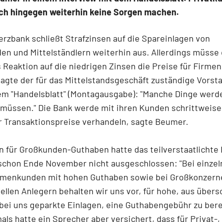
ch hingegen weiterhin keine Sorgen machen.
zbank schließt Strafzinsen auf die Spareinlagen von
en und Mittelständlern weiterhin aus. Allerdings müsse
ls Reaktion auf die niedrigen Zinsen die Preise für Firm
agte der für das Mittelstandsgeschäft zuständige Vorst
m "Handelsblatt" (Montagausgabe): "Manche Dinge werd
müssen." Die Bank werde mit ihren Kunden schrittweise
r Transaktionspreise verhandeln, sagte Beumer.
n für Großkunden-Guthaben hatte das teilverstaatlichte 
schon Ende November nicht ausgeschlossen: "Bei einze
rmenkunden mit hohen Guthaben sowie bei Großkonzern
nellen Anlegern behalten wir uns vor, für hohe, aus über
 bei uns geparkte Einlagen, eine Guthabengebühr zu ber
ls hatte ein Sprecher aber versichert, dass für Privat-,