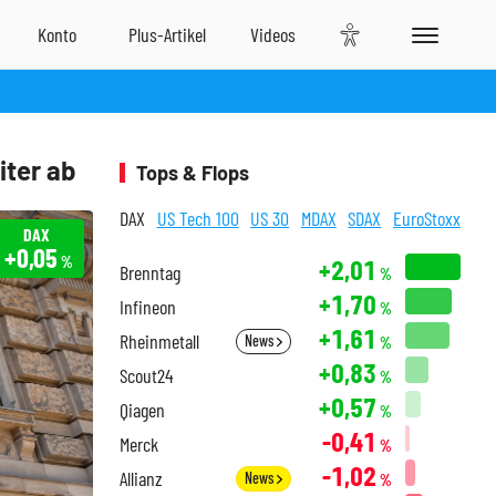
iter ab
Tops & Flops
DAX
US Tech 100
US 30
MDAX
SDAX
EuroStoxx
DAX
+0,05
%
+2,01
Brenntag
%
+1,70
Infineon
%
+1,61
Rheinmetall
News
%
+0,83
Scout24
%
+0,57
Qiagen
%
-0,41
Merck
%
-1,02
Allianz
News
%