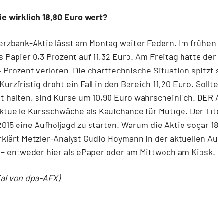
tie wirklich 18,80 Euro wert?
rzbank-Aktie lässt am Montag weiter Federn. Im frühen
as Papier 0,3 Prozent auf 11,32 Euro. Am Freitag hatte der 
4 Prozent verloren. Die charttechnische Situation spitzt 
Kurzfristig droht ein Fall in den Bereich 11,20 Euro. Sollt
t halten, sind Kurse um 10,90 Euro wahrscheinlich. DE
aktuelle Kursschwäche als Kaufchance für Mutige. Der Tit
015 eine Aufholjagd zu starten. Warum die Aktie sogar 1
erklärt Metzler-Analyst Gudio Hoymann in der aktuellen A
– entweder hier als ePaper oder am Mittwoch am Kiosk.
ial von dpa-AFX)