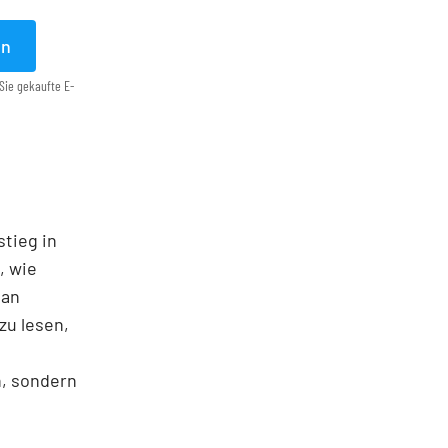
en
Sie gekaufte E-
stieg in
, wie
man
zu lesen,
n, sondern