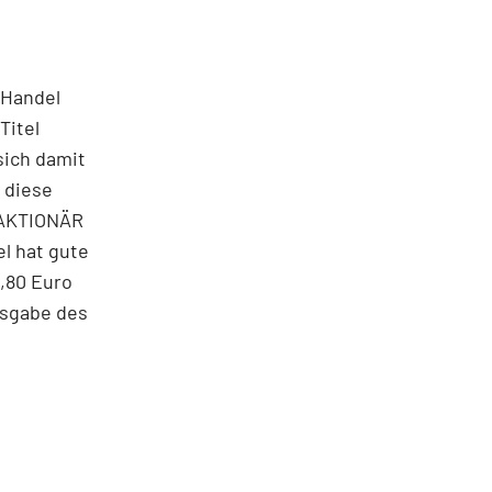
 Handel
Titel
sich damit
e diese
R AKTIONÄR
el hat gute
8,80 Euro
usgabe des