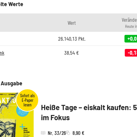
lte Werte
Verände
Wert
Heute i
26.140,13
Pkt.
+0,
nk
38,54
€
-0,1
e Ausgabe
Heiße Tage – eiskalt kaufen: 
im Fokus
Nr. 33/26
8,90 €