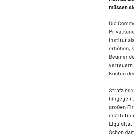
müssen si
Die Commer
Privatkund
Institut a
erhöhen, s
Beumer de
verteuern 
Kosten de
Strafzinse
hingegen 
großen Fi
institutio
Liquidität
Schon dama