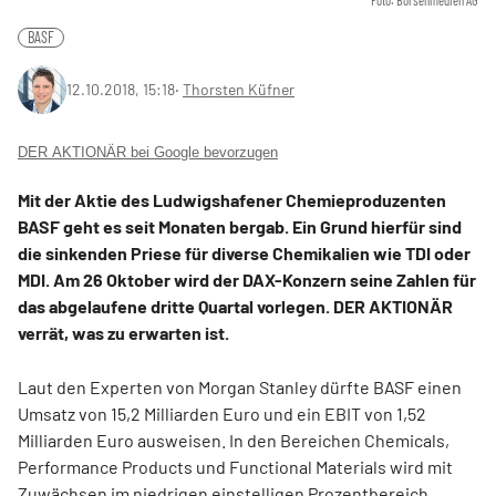
Foto: Börsenmedien AG
BASF
12.10.2018, 15:18
‧
Thorsten Küfner
DER AKTIONÄR bei Google bevorzugen
Mit der Aktie des Ludwigshafener Chemieproduzenten
BASF geht es seit Monaten bergab. Ein Grund hierfür sind
die sinkenden Priese für diverse Chemikalien wie TDI oder
MDI. Am 26 Oktober wird der DAX-Konzern seine Zahlen für
das abgelaufene dritte Quartal vorlegen. DER AKTIONÄR
verrät, was zu erwarten ist.
Laut den Experten von Morgan Stanley dürfte BASF einen
Umsatz von 15,2 Milliarden Euro und ein EBIT von 1,52
Milliarden Euro ausweisen. In den Bereichen Chemicals,
Performance Products und Functional Materials wird mit
Zuwächsen im niedrigen einstelligen Prozentbereich