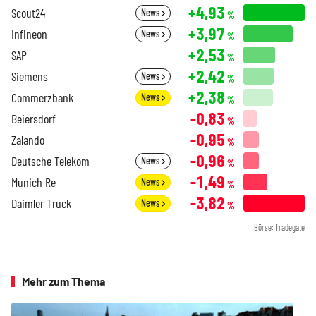
+4,93
Scout24
News
%
+3,97
Infineon
News
%
+2,53
SAP
%
+2,42
Siemens
News
%
+2,38
Commerzbank
News
%
-0,83
Beiersdorf
%
-0,95
Zalando
%
-0,96
Deutsche Telekom
News
%
-1,49
Munich Re
News
%
-3,82
Daimler Truck
News
%
Börse: Tradegate
Mehr zum Thema