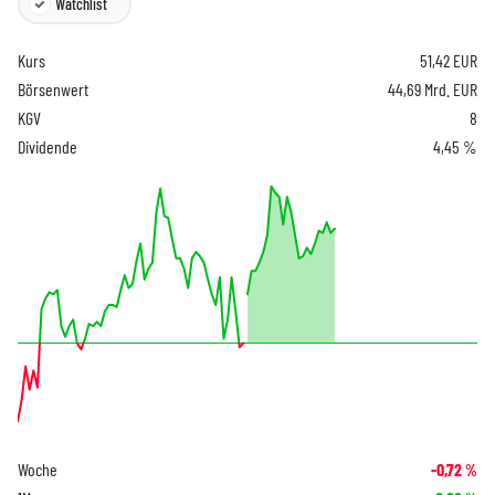
Watchlist
Kurs
51,42
EUR
Börsenwert
44,69 Mrd. EUR
KGV
8
Dividende
4,45 %
Woche
-0,72
%