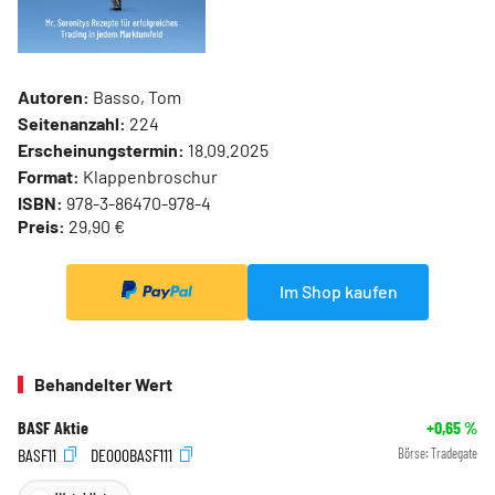
Autoren:
Basso, Tom
Seitenanzahl:
224
Erscheinungstermin:
18.09.2025
Format:
Klappenbroschur
ISBN:
978-3-86470-978-4
Preis:
29,90 €
Im Shop kaufen
Behandelter Wert
BASF Aktie
+0,65
%
BASF11
DE000BASF111
Börse:
Tradegate