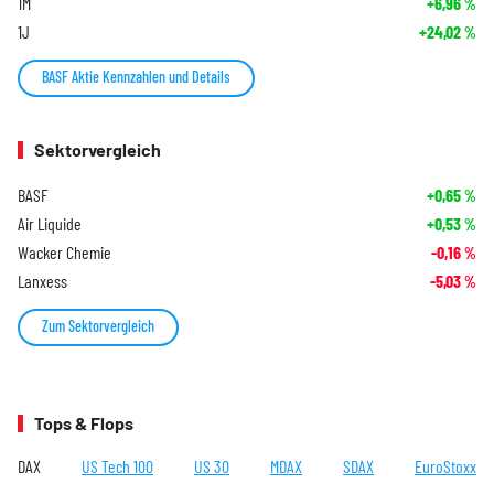
1M
+6,96
%
1J
+24,02
%
BASF Aktie Kennzahlen und Details
Sektorvergleich
BASF
+0,65
%
Air Liquide
+0,53
%
Wacker Chemie
-0,16
%
Lanxess
-5,03
%
Zum Sektorvergleich
Tops & Flops
DAX
US Tech 100
US 30
MDAX
SDAX
EuroStoxx