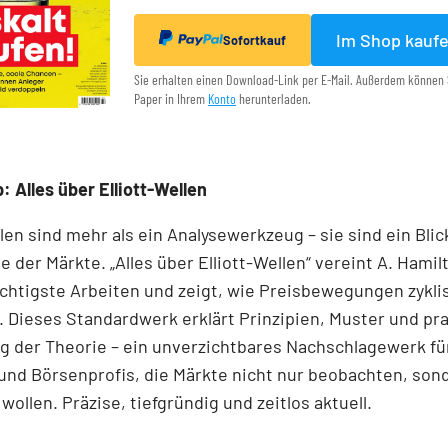
Im Shop kauf
Sofortkauf
Sie erhalten einen Download-Link per E-Mail. Außerdem können 
Paper in Ihrem
Konto
herunterladen.
: Alles über Elliott-Wellen
llen sind mehr als ein Analysewerkzeug – sie sind ein Blick
e der Märkte. „Alles über Elliott-Wellen“ vereint A. Hamil
chtigste Arbeiten und zeigt, wie Preisbewegungen zykli
 Dieses Standardwerk erklärt Prinzipien, Muster und pr
 der Theorie – ein unverzichtbares Nachschlagewerk für
und Börsenprofis, die Märkte nicht nur beobachten, son
wollen. Präzise, tiefgründig und zeitlos aktuell.