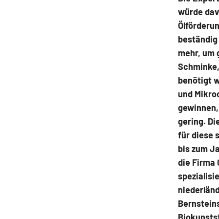
würde dav
Ölförderun
beständig
mehr, um 
Schminke,
benötigt w
und Mikroo
gewinnen, 
gering. D
für diese
bis zum Ja
die Firma 
spezialis
niederlän
Bernstein
Biokunsts