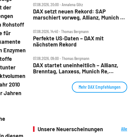
07.08.2026, 20:00 ‧ Annalena Götz
t der
DAX setzt neuen Rekord: SAP
Mengen
marschiert vorweg, Allianz, Munich Re
& Daimler Truck patzen
n Rohstoff
07.08.2026, 14:40 ‧ Thomas Bergmann
e für
Perfekte US‑Daten – DAX mit
ikamente
nächstem Rekord
von Enzymen
toffe
07.08.2026, 09:00 ‧ Thomas Bergmann
DAX startet uneinheitlich – Allianz,
itunter
Brenntag, Lanxess, Munich Re,
rktvolumen
Porsche SE, SUSS MicroTec im Check
ahr 2010
Mehr DAX Empfehlungen
er Jahren
che
Unsere Neuerscheinungen
Alle
Neuerscheinungen
in diesem