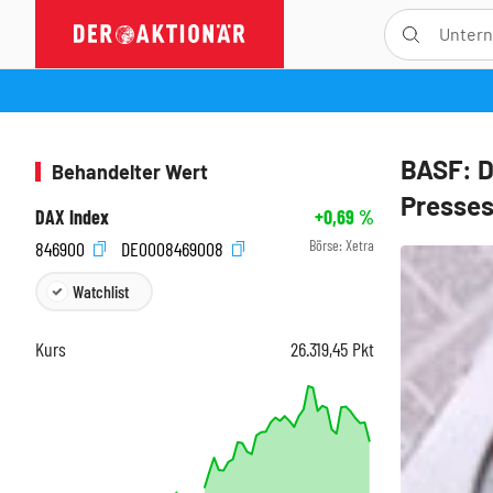
BASF: D
Behandelter Wert
Presses
DAX Index
+0,69
%
Börse:
Xetra
846900
DE0008469008
Watchlist
Kurs
26.319,45
Pkt