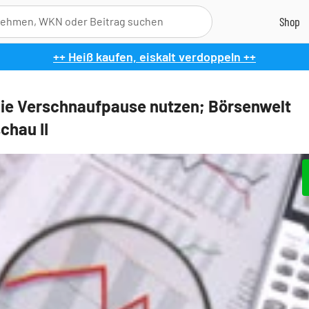
++ Heiß kaufen, eiskalt verdoppeln ++
ie Verschnaufpause nutzen; Börsenwelt
chau II