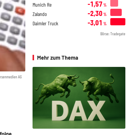
-1,57
Munich Re
%
-2,30
Zalando
%
-3,01
Daimler Truck
%
Börse: Tradegate
Mehr zum Thema
örsenmedien AG
folge