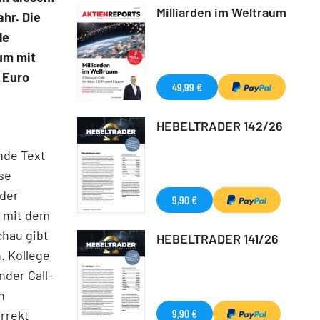
Milliarden im Weltraum
hr. Die
le
 um mit
0 Euro
49,99 €
HEBELTRADER 142/26
nde Text
se
 der
9,90 €
d mit dem
chau gibt
HEBELTRADER 141/26
. Kollege
nder Call-
n
9,90 €
rrekt