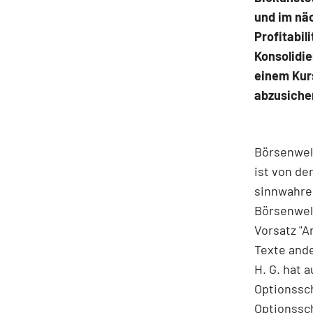
und im nä
Profitabil
Konsolidie
einem Kurs
abzusiche
Börsenwel
ist von d
sinnwahre
Börsenwel
Vorsatz "
Texte ande
H. G. hat 
Optionssch
Optionssch