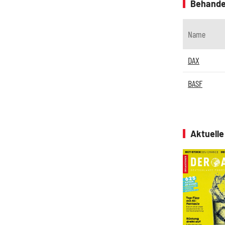
Behande
Name
DAX
BASF
Aktuell