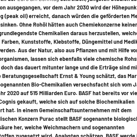
on ausgegangen, vor dem Jahr 2030 wird der Höhepunk
g (peak oil) erreicht, danach würden die geförderten 
 sinken. Ohne Rohöl hätten auch Chemiekonzerne keine
grundlegendste Chemikalien daraus herzustellen, welch
 Farben, Kunststoffe, Klebstoffe, Düngemittel und Med
erden. Aus der Natur, also aus Pflanzen und mit Hilfe 
rganismen, lassen sich ebenfalls viele chemische Rohs
doch das dauert mitunter lange und die Erträge sind m
ie Beratungsgesellschaft Ernst & Young schätzt, das Ma
 sogenannten Bio-Chemikalien versechsfacht sich vom J
hr 2020 auf 515 Milliarden Euro. BASF hat bereits vor vi
Cognis gekauft, welche sich auf solche Biochemikalien
iert hat. In einem Gemeinschaftsunternehmen mit dem
dischen Konzern Purac stellt BASF sogenannte biologis
säure her, welche Weichmachern und sogenannten
toffen zugesetzt wird. Analysten schätzen, BASF werde 