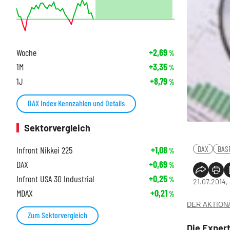
Woche
+2,69
%
1M
+3,35
%
1J
+8,79
%
DAX Index Kennzahlen und Details
Sektorvergleich
DAX
BAS
Infront Nikkei 225
+1,08
%
DAX
+0,69
%
Infront USA 30 Industrial
+0,25
%
21.07.2014, 
MDAX
+0,21
%
DER AKTIONÄR
Zum Sektorvergleich
Die Exper