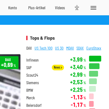
Tops & Flops
DAX
US Tech 100
US 30
MDAX
SDAX
EuroStoxx
+3,99
DAX
Infineon
%
+0,69
+3,40
%
SAP
News
%
+2,99
Scout24
%
+2,53
Siemens
%
+2,25
BMW
%
-1,13
Merck
%
-1,17
Beiersdorf
%