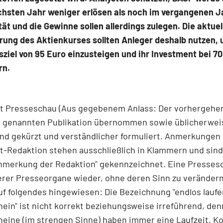
chsten Jahr weniger erlösen als noch im vergangenen Ja
ität und die Gewinne sollen allerdings zulegen. Die aktuel
rung des Aktienkurses sollten Anleger deshalb nutzen,
ziel von 95 Euro einzusteigen und ihr Investment bei 7
rn.
t Presseschau (Aus gegebenem Anlass: Der vorhergehe
er genannten Publikation übernommen sowie üblicherwei
nd gekürzt und verständlicher formuliert. Anmerkungen
t-Redaktion stehen ausschließlich in Klammern und sin
Anmerkung der Redaktion" gekennzeichnet. Eine Presses
rer Presseorgane wieder, ohne deren Sinn zu verändern
auf folgendes hingewiesen: Die Bezeichnung "endlos laufe
ein" ist nicht korrekt beziehungsweise irreführend, den
eine (im strengen Sinne) haben immer eine Laufzeit. Ko