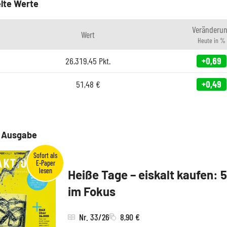
lte Werte
Veränderu
Wert
Heute in %
26.319,45
Pkt.
+0,69
51,48
€
+0,49
e Ausgabe
Heiße Tage – eiskalt kaufen: 
im Fokus
Nr. 33/26
8,90 €