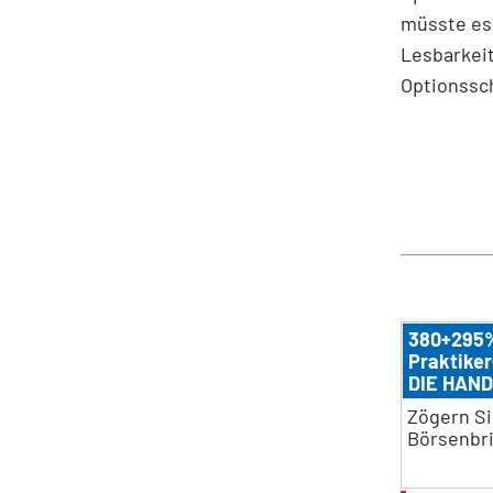
müsste es 
Lesbarkeit
Optionssch
380+295%
Praktiker
DIE HAND
Zögern Si
Börsenbri