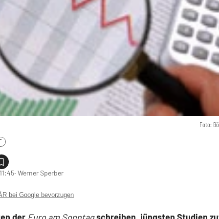
Foto: B
F
11:45
‧ Werner Sperber
 bei Google bevorzugen
ten der
Euro am Sonntag
schreiben, jüngsten Studien zu