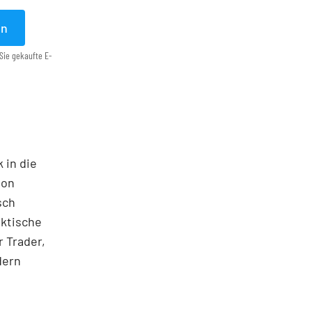
en
Sie gekaufte E-
 in die
ton
sch
aktische
 Trader,
dern