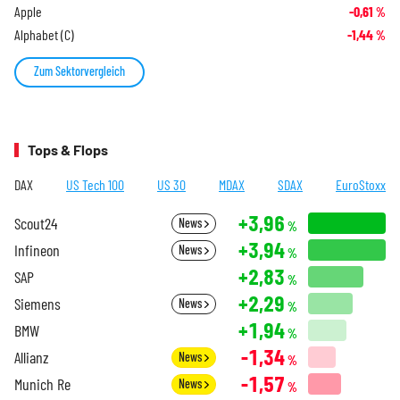
Apple
-0,61
%
Alphabet (C)
-1,44
%
Zum Sektorvergleich
Tops & Flops
DAX
US Tech 100
US 30
MDAX
SDAX
EuroStoxx
+3,96
Scout24
News
%
+3,94
Infineon
News
%
+2,83
SAP
%
+2,29
Siemens
News
%
+1,94
BMW
%
-1,34
Allianz
News
%
-1,57
Munich Re
News
%