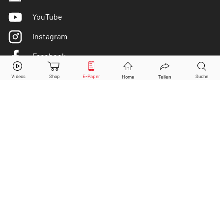
YouTube
Instagram
Facebook
Apple
Aktie jetzt handeln?
Twitter
Kaufen
Verkaufen
DER AKTIONÄR ist IVW-geprüft
© Copyright 2026 Börsenmedien AG. Alle Rechte
vorbehalten.