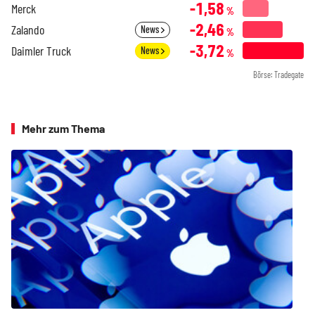
-1,58
Merck
%
-2,46
Zalando
News
%
-3,72
Daimler Truck
News
%
Börse: Tradegate
Mehr zum Thema