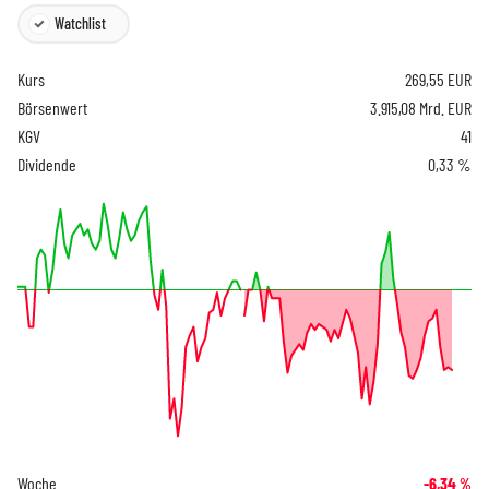
Watchlist
Kurs
269,55
EUR
Börsenwert
3.915,08 Mrd. EUR
KGV
41
Dividende
0,33 %
Woche
-6,34
%