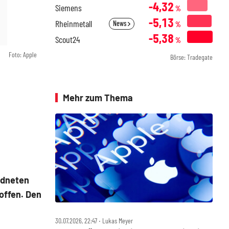
-4,32
Siemens
%
-5,13
Rheinmetall
News
%
-5,38
Scout24
%
Foto: Apple
Börse: Tradegate
Mehr zum Thema
rdneten
offen. Den
30.07.2026, 22:47 ‧ Lukas Meyer