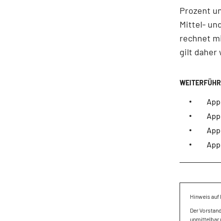
Prozent u
Mittel- un
rechnet m
gilt daher
App
Appl
Appl
Appl
Hinweis auf 
Der Vorstan
unmittelbar 