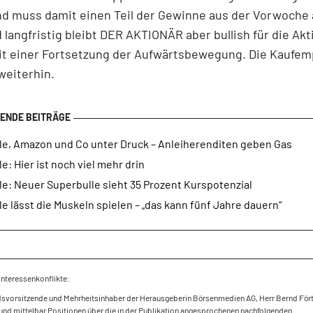
nd muss damit einen Teil der Gewinne aus der Vorwoche
d langfristig bleibt DER AKTIONÄR aber bullish für die Akt
it einer Fortsetzung der Aufwärtsbewegung. Die Kaufem
 weiterhin.
le, Amazon und Co unter Druck – Anleiherenditen geben Gas
e: Hier ist noch viel mehr drin
e: Neuer Superbulle sieht 35 Prozent Kurspotenzial
e lässt die Muskeln spielen – „das kann fünf Jahre dauern“
Interessenkonflikte:
dsvorsitzende und Mehrheitsinhaber der Herausgeberin Börsenmedien AG, Herr Bernd Fört
und mittelbar Positionen über die in der Publikation angesprochenen nachfolgenden