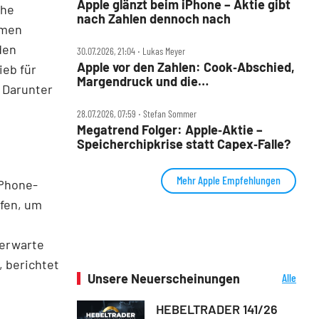
Apple glänzt beim iPhone – Aktie gibt
che
nach Zahlen dennoch nach
hmen
den
30.07.2026, 21:04 ‧ Lukas Meyer
Apple vor den Zahlen: Cook‑Abschied,
ieb für
Margendruck und die
. Darunter
5‑Billionen‑Frage
28.07.2026, 07:59 ‧ Stefan Sommer
Megatrend Folger: Apple‑Aktie –
Speicherchipkrise statt Capex‑Falle?
Mehr Apple Empfehlungen
iPhone-
fen, um
 erwarte
 berichtet
Unsere Neuerscheinungen
Alle
Neuerscheinungen
HEBELTRADER 141/26