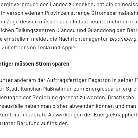
ergieverbrauch des Landes zu senken, hat die chinesis
 in verschiedenen Provinzen strenge Stromsparmaßna
 Im Zuge dessen müssen auch Industrieunternehmen in 
lichen Ballungszentren Jiangsu und Guangdong den Betr
e einstellen, meldet die Nachrichtenagentur
Bloomberg
 Zulieferer von Tesla und Apple.
rtiger müssen Strom sparen
nter anderem der Auftragsfertiger Pegatron in seiner 
 der Stadt Kunshan Maßnahmen zum Energiesparen ergrei
derungen der Regierung gerecht zu werden. Drastische
nsausfälle haben man bisher abwenden können und man
ukunft nur moderate Auswirkungen der Energieknappheit,
g
unter Berufung auf Insider.