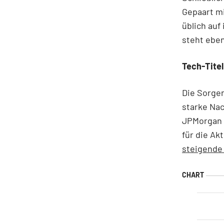
Gepaart mi
üblich auf
steht eben
Tech-Tite
Die Sorgen
starke Nac
JPMorgan i
für die Ak
steigende