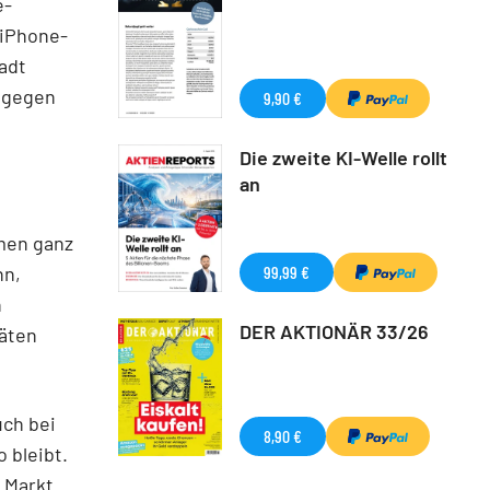
e-
 iPhone-
adt
dagegen
9,90 €
Die zweite KI-Welle rollt
an
hmen ganz
nn,
99,99 €
n
DER AKTIONÄR 33/26
räten
uch bei
8,90 €
 bleibt.
 Markt.