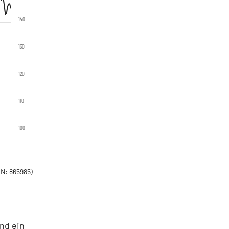
140
130
120
110
100
N: 865985)
nd ein