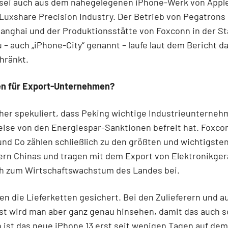
 sei auch aus dem nahegelegenen iPhone-Werk von Appl
 Luxshare Precision Industry. Der Betrieb von Pegatrons
anghai und der Produktionsstätte von Foxconn in der St
– auch „iPhone-City“ genannt – laufe laut dem Bericht 
hränkt.
n für Export-Unternehmen?
her spekuliert, dass Peking wichtige Industrieunterne
eise von den Energiespar-Sanktionen befreit hat. Foxco
nd Co zählen schließlich zu den größten und wichtigste
ern Chinas und tragen mit dem Export von Elektronikge
h zum Wirtschaftswachstum des Landes bei.
ien die Lieferketten gesichert. Bei den Zulieferern und a
st wird man aber ganz genau hinsehen, damit das auch so
h ist das neue iPhone 13 erst seit wenigen Tagen auf dem