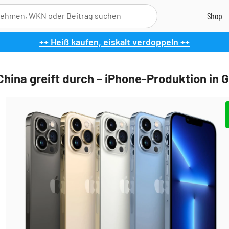
++ Heiß kaufen, eiskalt verdoppeln ++
China greift durch – iPhone-Produktion in 