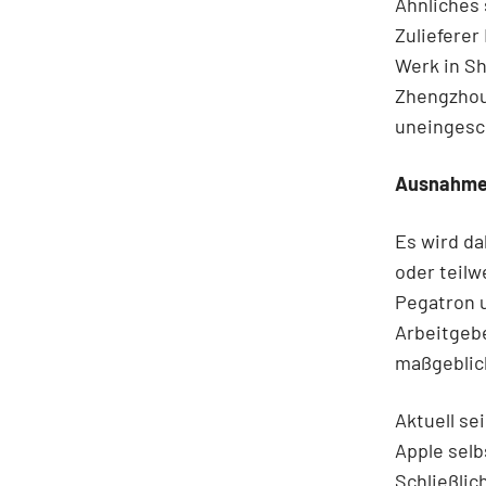
Ähnliches
Zulieferer
Werk in Sh
Zhengzhou 
uneingesc
Ausnahme
Es wird da
oder teilw
Pegatron u
Arbeitgeb
maßgeblic
Aktuell se
Apple selb
Schließlic