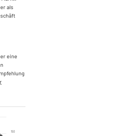
er als
eschäft
er eine
on
empfehlung
r
150