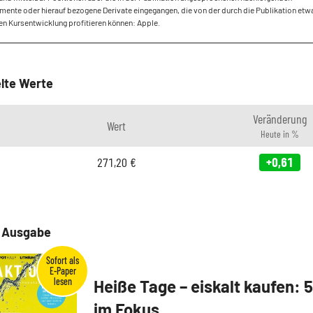
mente oder hierauf bezogene Derivate eingegangen, die von der durch die Publikation etw
en Kursentwicklung profitieren können: Apple.
lte Werte
Veränderung
Wert
Heute in %
271,20
€
+0,61
e Ausgabe
Heiße Tage – eiskalt kaufen: 
im Fokus