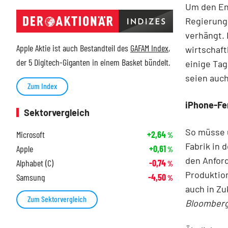
Um den En
Regierung
verhängt.
Apple Aktie ist auch Bestandteil des
GAFAM Index
,
wirtschaft
der 5 Digitech-Giganten in einem Basket bündelt.
einige Tag
seien auch
Zum Index
iPhone-Fe
Sektorvergleich
So müsse u
Microsoft
+2,64
%
Fabrik in
Apple
+0,61
%
den Anfor
Alphabet (C)
-0,74
%
Produktio
Samsung
-4,50
%
auch in Z
Zum Sektorvergleich
Bloomber