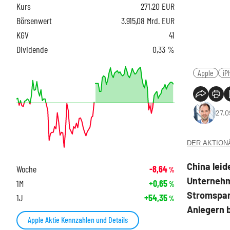
Kurs
271,20
EUR
Börsenwert
3.915,08 Mrd. EUR
KGV
41
Dividende
0,33 %
Apple
iP
27.0
DER AKTIONÄR
China leid
Woche
-8,64
%
Unternehm
1M
+0,65
%
Stromspar
1J
+54,35
%
Anlegern 
Apple Aktie Kennzahlen und Details