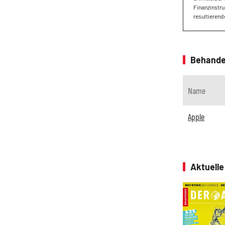
Finanzinstru
resultierend
Behande
Name
Apple
Aktuell