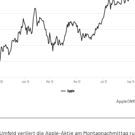
'20
Jan '21
Mär '21
Mai '21
Jul '21
Sep '21
Apple
Apple
(WK
Umfeld verliert die Apple-Aktie am Montagnachmittag ru