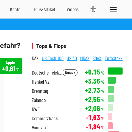
Gefahr?
Tops & Flops
DAX
US Tech 100
US 30
MDAX
SDAX
EuroStoxx
Apple
+0,61
%
+6,15
Deutsche Telekom
News
%
+3,36
Henkel Vz.
%
+2,73
Brenntag
%
+2,56
Zalando
%
+2,06
RWE
%
-1,63
Commerzbank
%
-1,84
Vonovia
%