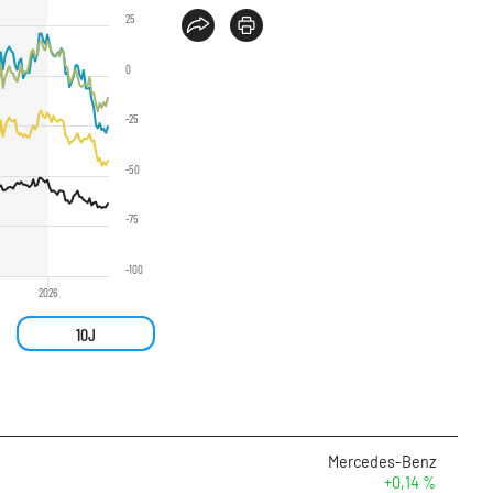
25
0
-25
-50
-75
-100
2026
10J
Mercedes-Benz
+0,14 %