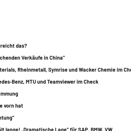
reicht das?
chenden Verkäufe in China"
aterials, Rheinmetall, Symrise und Wacker Chemie im C
ercedes‑Benz, MTU und Teamviewer im Check
timmung
e vorn hat
htung“
hält lange! „Dramatische Lage“ für SAP, BMW, VW