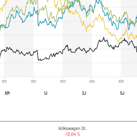
2021
2022
2023
2024
2025
6M
1J
3J
5J
Volkswagen St.
-13,04 %