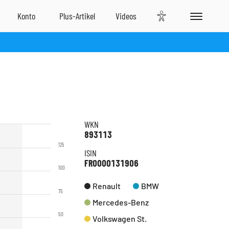
WKN
893113
125
ISIN
FR0000131906
100
Renault
BMW
75
Mercedes-Benz
50
Volkswagen St.