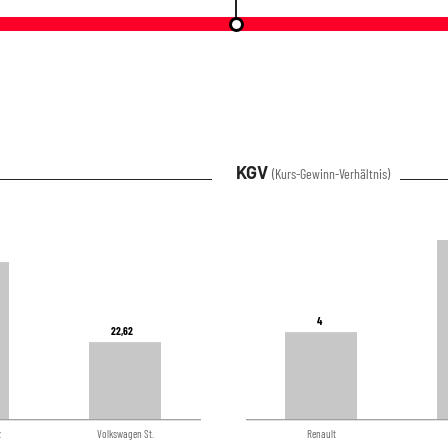
KGV
(Kurs-Gewinn-Verhältnis)
4
4
22,62
22,62
z
Volkswagen St.
Renault