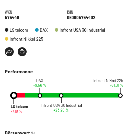
WKN
ISIN
575440
DE0005754402
LS telcom
DAX
Infront USA 30 Industrial
Infront Nikkei 225
Performance
DAX
Infront Nikkei 225
+9,56 %
+61,01 %
Infront USA 30 Industrial
LS telcom
+23,26 %
-7,18 %
Börsenwert
Mio.