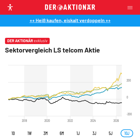
++ Heiß kaufen, eiskalt verdoppeln ++
DER AKTIONÄR
exklusiv
Sektorvergleich LS telcom Aktie
200
0
-200
2018
2020
2022
2024
2026
1D
1W
3M
6M
1J
3J
5J
10J