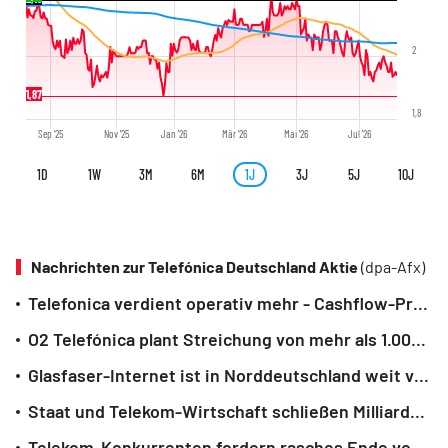
2
1,87
1,8
Sep '25
Nov '25
Jan '26
Mär '26
Mai '26
Jul '26
1D
1W
3M
6M
1J
3J
5J
10J
Nachrichten zur Telefónica Deutschland Aktie
(dpa-Afx)
Telefonica verdient operativ mehr - Cashflow-Prognose angehoben
O2 Telefónica plant Streichung von mehr als 1.000 Stellen
Glasfaser-Internet ist in Norddeutschland weit verbreitet
Staat und Telekom-Wirtschaft schließen Milliardenpakt für Netzausbau
Telekom-Konkurrenten fordern rasches Ende von DSL-Internet