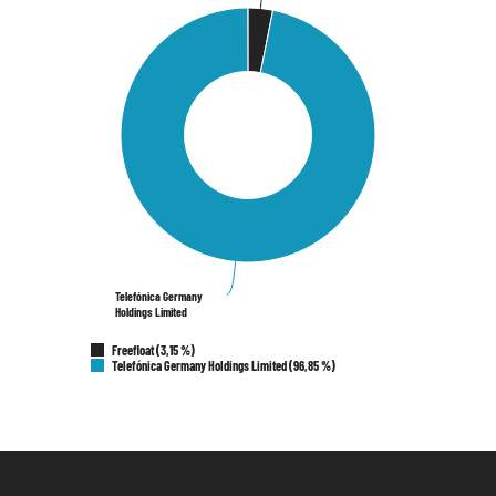
Telefónica Germany
Telefónica Germany
Holdings Limited
Holdings Limited
Freefloat (3,15 %)
Telefónica Germany Holdings Limited (96,85 %)