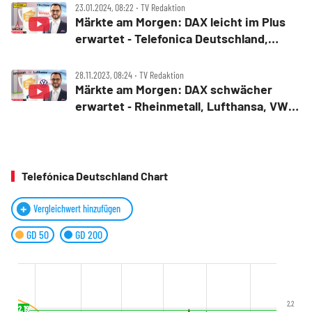
Shockwave Medical, Gamestop, Direct
23.01.2024, 08:22 ‧ TV Redaktion
Digital
Märkte am Morgen: DAX leicht im Plus
erwartet ‑ Telefonica Deutschland,
Befesa, Takkt, Aurubis, Deutz, Kindred,
Traton, Kering, J.B. Hunt, Vita Coco
28.11.2023, 08:24 ‧ TV Redaktion
Märkte am Morgen: DAX schwächer
erwartet ‑ Rheinmetall, Lufthansa, VW,
Telefonica Dtl., Freenet, iRobot, Shopify,
Amazon
Telefónica Deutschland Chart
Vergleichwert hinzufügen
GD 50
GD 200
2,2
2,19
2,18