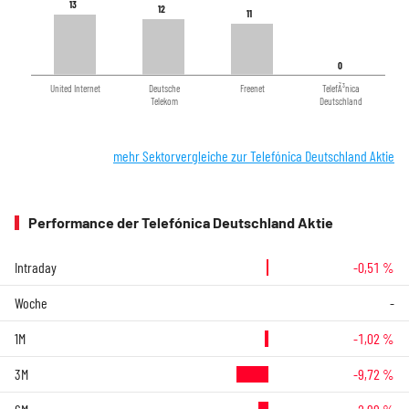
13
13
12
12
11
11
0
0
United Internet
Deutsche
Freenet
TelefÃ³nica
Telekom
Deutschland
mehr Sektorvergleiche zur Telefónica Deutschland Aktie
Performance der Telefónica Deutschland Aktie
Intraday
-0,51 %
Woche
-
1M
-1,02 %
3M
-9,72 %