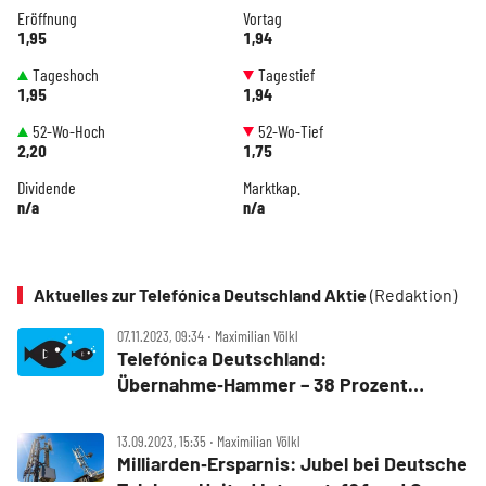
Eröffnung
Vortag
1,95
1,94
Tageshoch
Tagestief
1,95
1,94
52-Wo-Hoch
52-Wo-Tief
2,20
1,75
Dividende
Marktkap.
n/a
n/a
Aktuelles zur Telefónica Deutschland Aktie
(Redaktion)
07.11.2023, 09:34 ‧ Maximilian Völkl
Telefónica Deutschland:
Übernahme‑Hammer – 38 Prozent
Aufschlag
13.09.2023, 15:35 ‧ Maximilian Völkl
Milliarden‑Ersparnis: Jubel bei Deutsche