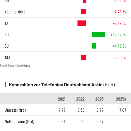
6M
-2,99 %
Year-to-date
-4,41 %
1J
-8,19 %
3J
+12,37 %
5J
+4,17 %
10J
-5,00 %
Stand: letzter Handelstag
Kennzahlen zur Telefónica Deutschland Aktie
(EUR)
2021
2022
2023
2025e
Umsatz (Mrd)
7,77
8,38
8,77
7,67
Nettogewinn (Mrd)
0,21
0,23
0,27
-