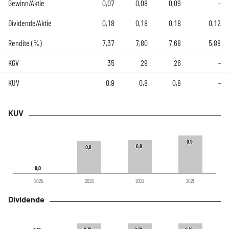
Gewinn/Aktie
0,07
0,08
0,09
-
Dividende/Aktie
0,18
0,18
0,18
0,12
Rendite (%)
7,37
7,80
7,68
5,88
KGV
35
29
26
-
KUV
0,9
0,8
0,8
-
KUV
0,9
0,9
0,8
0,8
0,8
0,8
0,0
0,0
2025
2023
2022
2021
Dividende