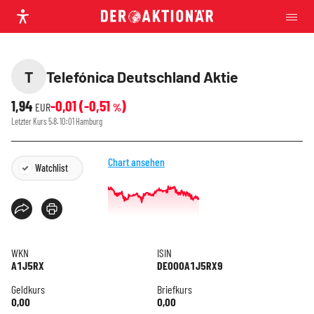
T
Telefónica Deutschland Aktie
1,94
-0,01
(
-0,51
)
EUR
%
Letzter Kurs
5.8. 10:01
Hamburg
Chart ansehen
Watchlist
WKN
ISIN
A1J5RX
DE000A1J5RX9
Geldkurs
Briefkurs
0,00
0,00