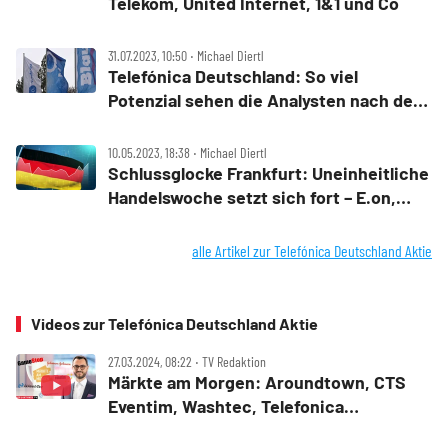
Telekom, United Internet, 1&1 und Co
31.07.2023, 10:50 ‧ Michael Diertl
Telefónica Deutschland: So viel
Potenzial sehen die Analysten nach den
Zahlen
10.05.2023, 18:38 ‧ Michael Diertl
Schlussglocke Frankfurt: Uneinheitliche
Handelswoche setzt sich fort – E.on,
Heidelberg Materials, Continental,
Siemens Healthineers, Telefonica,
alle Artikel zur Telefónica Deutschland Aktie
Evotec und Dürr im Fokus
Videos zur Telefónica Deutschland Aktie
27.03.2024, 08:22 ‧ TV Redaktion
Märkte am Morgen: Aroundtown, CTS
Eventim, Washtec, Telefonica
Deutschland, Johnson & Johnson,