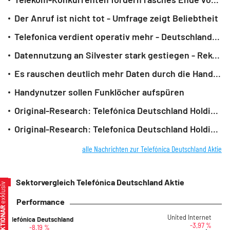
Der Anruf ist nicht tot - Umfrage zeigt Beliebtheit
Telefonica verdient operativ mehr - Deutschland-Tochter O2 schwächelt
Datennutzung an Silvester stark gestiegen - Rekord
Es rauschen deutlich mehr Daten durch die Handynetze
Handynutzer sollen Funklöcher aufspüren
Original-Research: Telefónica Deutschland Holding AG (von First Berlin Equit...
Original-Research: Telefonica Deutschland Holding AG (von First Berlin Equity...
alle Nachrichten zur Telefónica Deutschland Aktie
Sektorvergleich Telefónica Deutschland Aktie
xklusiv
Performance
ER AKTIONÄR
United Internet
Telefónica Deutschland
-3,97 %
-8,19 %