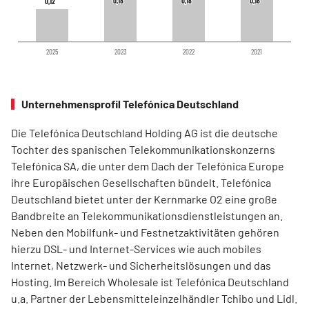
0,18
0,18
0,18
0,18
0,18
0,18
0,12
0,12
2025
2023
2022
2021
Unternehmensprofil Telefónica Deutschland
Die Telefónica Deutschland Holding AG ist die deutsche
Tochter des spanischen Telekommunikationskonzerns
Telefónica SA, die unter dem Dach der Telefónica Europe
ihre Europäischen Gesellschaften bündelt. Telefónica
Deutschland bietet unter der Kernmarke O2 eine große
Bandbreite an Telekommunikationsdienstleistungen an.
Neben den Mobilfunk- und Festnetzaktivitäten gehören
hierzu DSL- und Internet-Services wie auch mobiles
Internet, Netzwerk- und Sicherheitslösungen und das
Hosting. Im Bereich Wholesale ist Telefónica Deutschland
u.a. Partner der Lebensmitteleinzelhändler Tchibo und Lidl.