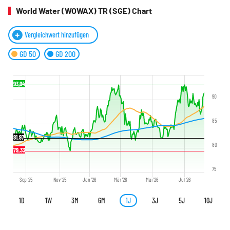
World Water (WOWAX) TR (SGE) Chart
Vergleichwert hinzufügen
GD 50
GD 200
93,04
90
85
81,97
80
79,33
75
Sep '25
Nov '25
Jan '26
Mär '26
Mai '26
Jul '26
1D
1W
3M
6M
1J
3J
5J
10J