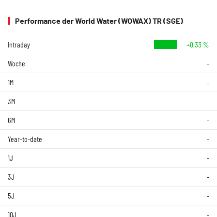
Performance der World Water (WOWAX) TR (SGE)
Intraday
+0,33 %
Woche
-
1M
-
3M
-
6M
-
Year-to-date
-
1J
-
3J
-
5J
-
10J
-