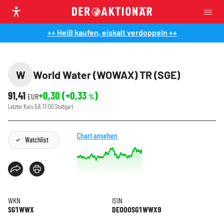
++ Heiß kaufen, eiskalt verdoppeln ++
W
World Water (WOWAX) TR (SGE)
91,41
+0,30
(
+0,33
)
EUR
%
Letzter Kurs
6.8. 17:00
Stuttgart
Chart ansehen
Watchlist
WKN
ISIN
SG1WWX
DE000SG1WWX9