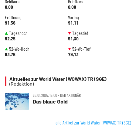
Geldkurs
Briefkurs
0,00
0,00
Eröffnung
Vortag
91,56
91,11
Tageshoch
Tagestief
92,25
91,30
52-Wo-Hoch
52-Wo-Tief
93,76
79,13
Aktuelles zur World Water (WOWAX) TR (SGE)
(Redaktion)
26.01.2007, 12:00 ‧ DER AKTIONÄR
Das blaue Gold
alle Artikel zur World Water (WOWAX) TR (SGE)