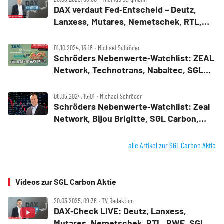
DAX verdaut Fed‑Entscheid – Deutz,
Lanxess, Mutares, Nemetschek, RTL,
RWE, SGL Carbon im Check
01.10.2024, 13:18 ‧ Michael Schröder
Schröders Nebenwerte‑Watchlist: ZEAL
Network, Technotrans, Nabaltec, SGL
Carbon – vier Chancen für das vierte
Quartal
08.05.2024, 15:01 ‧ Michael Schröder
Schröders Nebenwerte‑Watchlist: Zeal
Network, Bijou Brigitte, SGL Carbon,
Varta ‑ für jeden etwas dabei!
alle Artikel zur SGL Carbon Aktie
Videos zur SGL Carbon Aktie
20.03.2025, 09:36 ‧ TV Redaktion
DAX‑Check LIVE: Deutz, Lanxess,
Mutares, Nemetschek, RTL, RWE, SGL