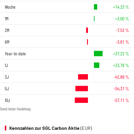
Woche
+14,23 %
1M
+3,00 %
3M
-7,53 %
6M
-3,81 %
Year-to-date
+37,22 %
1J
+23,78 %
3J
-42,89 %
5J
-54,31 %
10J
-57,11 %
Stand: letzter Handelstag
Kennzahlen zur SGL Carbon Aktie
(EUR)