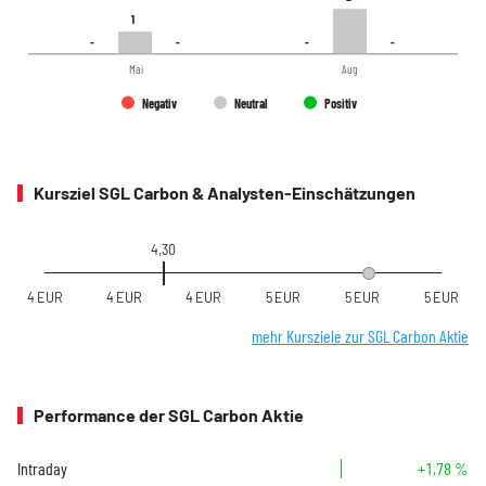
1
1
-
-
-
-
-
-
-
-
Mai
Aug
Negativ
Neutral
Positiv
Kursziel SGL Carbon & Analysten-Einschätzungen
4,30
4 EUR
4 EUR
4 EUR
5 EUR
5 EUR
5 EUR
mehr Kursziele zur SGL Carbon Aktie
Performance der SGL Carbon Aktie
Intraday
+1,78 %