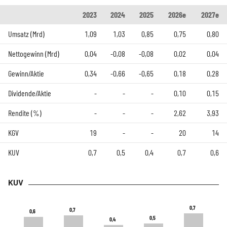
2023
2024
2025
2026e
2027e
Umsatz (Mrd)
1,09
1,03
0,85
0,75
0,80
Nettogewinn (Mrd)
0,04
-0,08
-0,08
0,02
0,04
Gewinn/Aktie
0,34
-0,66
-0,65
0,18
0,28
Dividende/Aktie
-
-
-
0,10
0,15
Rendite (%)
-
-
-
2,62
3,93
KGV
19
-
-
20
14
KUV
0,7
0,5
0,4
0,7
0,6
KUV
0,7
0,7
0,7
0,7
0,6
0,6
0,5
0,5
0,4
0,4