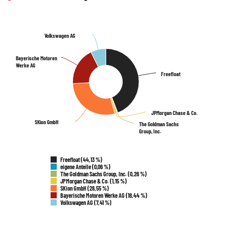
Volkswagen AG
Volkswagen AG
Bayerische Motoren
Bayerische Motoren
Werke AG
Werke AG
Freefloat
Freefloat
JPMorgan Chase & Co.
JPMorgan Chase & Co.
SKion GmbH
SKion GmbH
The Goldman Sachs
The Goldman Sachs
Group, Inc.
Group, Inc.
Freefloat (44,13 %)
eigene Anteile (0,06 %)
The Goldman Sachs Group, Inc. (0,26 %)
JPMorgan Chase & Co. (1,15 %)
SKion GmbH (28,55 %)
Bayerische Motoren Werke AG (18,44 %)
Volkswagen AG (7,41 %)