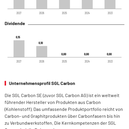
2027
2026
2025
2024
2023
Dividende
0,15
0,15
0,10
0,10
0,00
0,00
0,00
0,00
0,00
0,00
2027
2026
2025
2024
2023
Unternehmensprofil SGL Carbon
Die SGL Carbon SE (zuvor SGL Carbon AG) ist ein weltweit
führender Hersteller von Produkten aus Carbon
(Kohlenstoff). Das umfassende Produktportfolio reicht von
Carbon- und Graphitprodukten über Carbonfasern bis hin
zu Verbundwerkstoffen. Die Kernkompetenzen der SGL