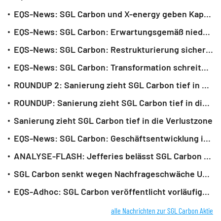
EQS-News: SGL Carbon und X-energy geben Kapazitätsausbau für Graphit in Nuklearqualität bekannt (deutsch)
EQS-News: SGL Carbon: Erwartungsgemäß niedrigerer Umsatz, EBITDA-Marge verbessert. Prognose bestätigt. (deutsch)
EQS-News: SGL Carbon: Restrukturierung sichert Ergebnisprognose und schafft Basis für neues Wachstum (deutsch)
EQS-News: SGL Carbon: Transformation schreitet zügig voran (deutsch)
ROUNDUP 2: Sanierung zieht SGL Carbon tief in die Verlustzone - Kursrutsch
ROUNDUP: Sanierung zieht SGL Carbon tief in die Verlustzone - Kursrutsch
Sanierung zieht SGL Carbon tief in die Verlustzone
EQS-News: SGL Carbon: Geschäftsentwicklung im 1. Halbjahr 2025 und Erwartungen an den weiteren Geschäftsverlauf (deutsch)
ANALYSE-FLASH: Jefferies belässt SGL Carbon auf 'Hold' - Ziel 4 Euro
SGL Carbon senkt wegen Nachfrageschwäche Umsatzprognose
EQS-Adhoc: SGL Carbon veröffentlicht vorläufige Zahlen des 1. Halbjahres 2025 und passt Umsatzprognose für 2025 an. Die Erwartungen an das bereinigte EBITDA bleiben unverändert. (deutsch)
alle Nachrichten zur SGL Carbon Aktie