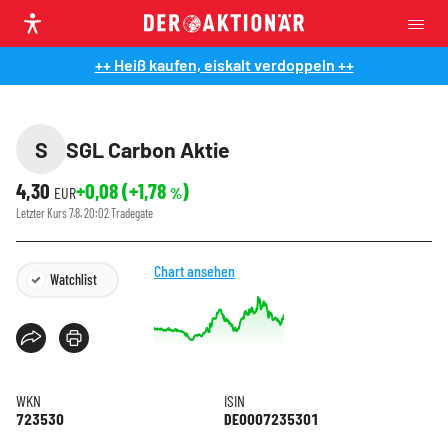
++ Heiß kaufen, eiskalt verdoppeln ++
S
SGL Carbon Aktie
4,30
+0,08
(
+1,78
)
EUR
%
Letzter Kurs
7.8. 20:02
Tradegate
Chart ansehen
Watchlist
WKN
ISIN
723530
DE0007235301