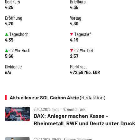
Geldkurs
Briefkurs
4,25
4,35
Eröffnung
Vortag
4,20
4,30
Tageshoch
Tagestief
4,35
4,19
52-Wo-Hoch
52-Wo-Tief
5,66
2,57
Dividende
Marktkap.
n/a
472,58 Mio. EUR
Aktuelles zur SGL Carbon Aktie
(Redaktion)
20.03.2025, 18:16 ‧ Maximilian Völkl
DAX: Anleger machen Kasse –
Rheinmetall, RWE und Deutz unter Druck
20.03.2025, 09:00 ‧ Thomas Bergmann