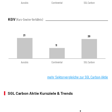
Aurubis
Continental
SGL Carbon
KGV
(Kurs-Gewinn-Verhältnis)
21
21
20
20
11
11
Aurubis
Continental
SGL Carbon
mehr Sektorvergleiche zur SGL Carbon Aktie
SGL Carbon Aktie Kursziele & Trends
2
2