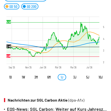
GD 50
GD 200
5,53
5
4
3,45
3
2,61
2
Sep '25
Nov '25
Jan '26
Mär '26
Mai '26
Jul '26
1D
1W
3M
6M
1J
3J
5J
10J
Nachrichten zur SGL Carbon Aktie
(dpa-Afx)
EQS-News: SGL Carbon: Weiter auf Kurs Jahresziele 2026 zu erreichen (deutsch)