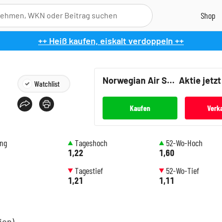
++ Heiß kaufen, eiskalt verdoppeln ++
Norwegian Air Shuttle
Aktie jetz
Watchlist
Kaufen
Verk
ung
Tageshoch
52-Wo-Hoch
1,22
1,60
Tagestief
52-Wo-Tief
1,21
1,11
ion)