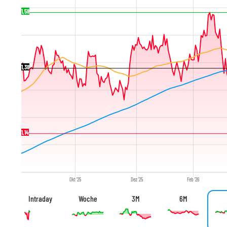
1,58
1,38
1,14
Okt '25
Dez '25
Feb '26
Intraday
Woche
3M
6M