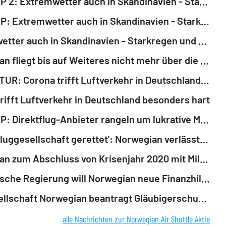
ROUNDUP 2: Extremwetter auch in Skandinavien - Starkregen und Überschwemmungen
ROUNDUP: Extremwetter auch in Skandinavien - Starkregen und Überschwemmungen
Extremwetter auch in Skandinavien - Starkregen und Überschwemmungen
Norwegian fliegt bis auf Weiteres nicht mehr über die Ukraine
KORREKTUR: Corona trifft Luftverkehr in Deutschland besonders hart
rifft Luftverkehr in Deutschland besonders hart
ROUNDUP: Direktflug-Anbieter rangeln um lukrative Märkte
'Haben Fluggesellschaft gerettet': Norwegian verlässt Gläubigerschutz
Norwegian zum Abschluss von Krisenjahr 2020 mit Milliardenverlust
Norwegische Regierung will Norwegian neue Finanzhilfe bewilligen
Fluggesellschaft Norwegian beantragt Gläubigerschutz in Irland
alle Nachrichten zur Norwegian Air Shuttle Aktie