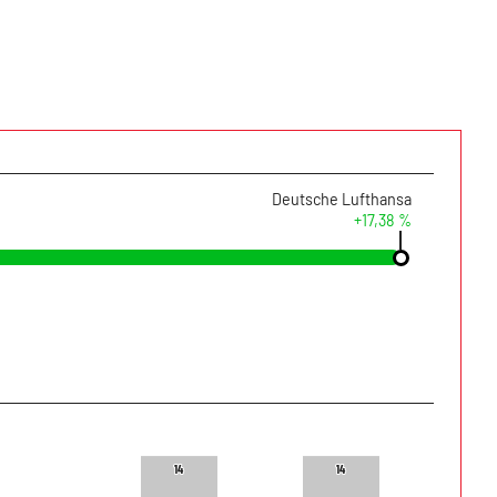
Deutsche Lufthansa
+17,38 %
14
14
14
14