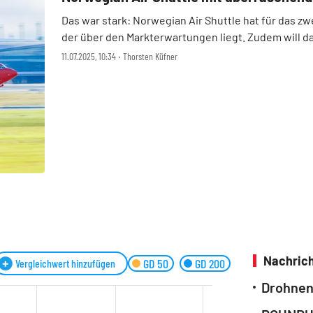
Das war stark: Norwegian Air Shuttle hat für das z
der über den Markterwartungen liegt. Zudem will d
Dividende ausschütten. Die Billigflugge ...
11.07.2025, 10:34 ‧ Thorsten Küfner
Nachrich
GD 50
GD 200
Vergleichwert hinzufügen