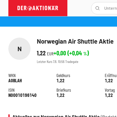
Norwegian Air Shuttle Aktie
N
1,22
+0,00
(
+0,04
)
EUR
%
Letzter Kurs
7.8. 10:56
Tradegate
WKN
Geldkurs
Eröffn
A0BLAH
1,22
1,22
ISIN
Briefkurs
Vortag
NO0010196140
1,22
1,22
Aktuelles zur Norwegian Air Shuttle Aktie
(Redakt