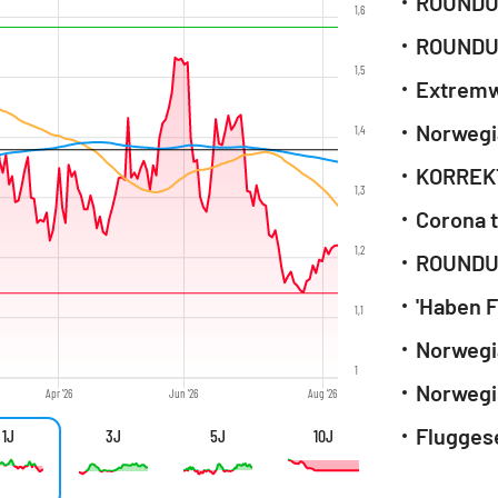
1,6
1,5
1,4
1,3
Corona t
1,2
1,1
1
Apr '26
Jun '26
Aug '26
1J
3J
5J
10J