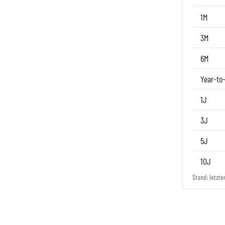
1M
3M
6M
Year-to
1J
3J
5J
10J
Stand: letzte