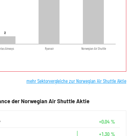
2
2
ntas Airways
Ryanair
Norwegian Air Shuttle
mehr Sektorvergleiche zur Norwegian Air Shuttle Aktie
nce der Norwegian Air Shuttle Aktie
y
+0,04 %
+1,30 %