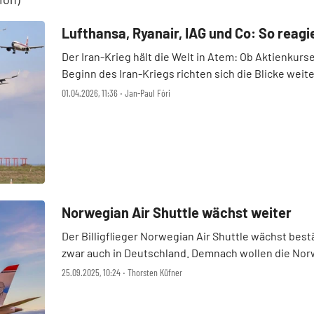
Lufthansa, Ryanair, IAG und Co: So reagie
Der Iran-Krieg hält die Welt in Atem: Ob Aktienku
Beginn des Iran-Kriegs richten sich die Blicke we
Informationen dazu vor, ob Ihr Flu ...
01.04.2026, 11:36 ‧ Jan-Paul Fóri
Norwegian Air Shuttle wächst weiter
Der Billigflieger Norwegian Air Shuttle wächst bes
zwar auch in Deutschland. Demnach wollen die No
im kommenden Jahr verdoppeln. Ab dem 1 ...
25.09.2025, 10:24 ‧ Thorsten Küfner