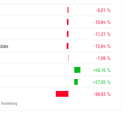
-6,01 %
-10,84 %
-11,37 %
-date
-12,64 %
-1,99 %
+48,16 %
+27,09 %
-99,93 %
r Handelstag