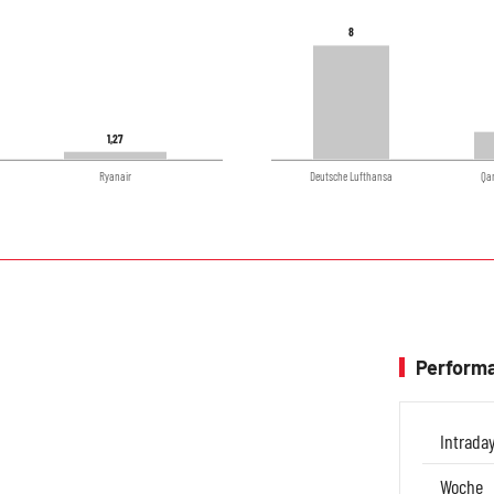
8
8
1,27
1,27
Ryanair
Deutsche Lufthansa
Qa
Performa
Intrada
Woche