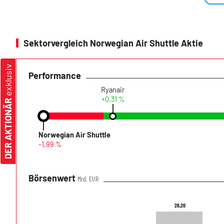
Sektorvergleich Norwegian Air Shuttle Aktie
exklusiv
Performance
Ryanair
+0,31 %
DER AKTIONÄR
Norwegian Air Shuttle
-1,99 %
Börsenwert
Mrd. EUR
26,20
26,20