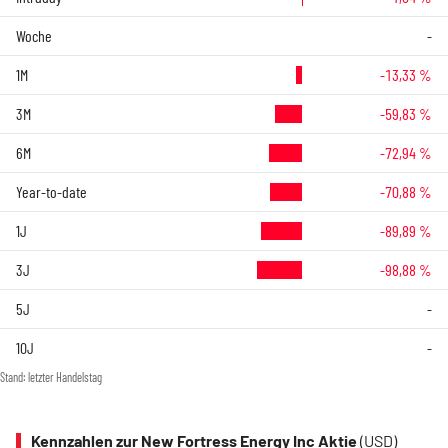
Woche
-
1M
-13,33 %
3M
-59,83 %
6M
-72,94 %
Year-to-date
-70,88 %
1J
-89,89 %
3J
-98,88 %
5J
-
10J
-
Stand: letzter Handelstag
Kennzahlen zur New Fortress Energy Inc Aktie
(USD)