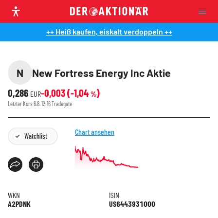
++ Heiß kaufen, eiskalt verdoppeln ++
N
New Fortress Energy Inc Aktie
0,286
-0,003
(
-1,04
)
EUR
%
Letzter Kurs
6.8. 12:16
Tradegate
Chart ansehen
Watchlist
WKN
ISIN
A2PDNK
US6443931000