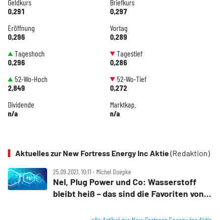
Geldkurs
Briefkurs
0,291
0,297
Eröffnung
Vortag
0,296
0,289
Tageshoch
Tagestief
0,296
0,286
52-Wo-Hoch
52-Wo-Tief
2,849
0,272
Dividende
Marktkap.
n/a
n/a
Aktuelles zur New Fortress Energy Inc Aktie
(Redaktion)
25.09.2021, 10:11 ‧ Michel Doepke
Nel, Plug Power und Co: Wasserstoff
bleibt heiß – das sind die Favoriten von
Morgan Stanley
alle Artikel zur New Fortress Energy Inc Aktie