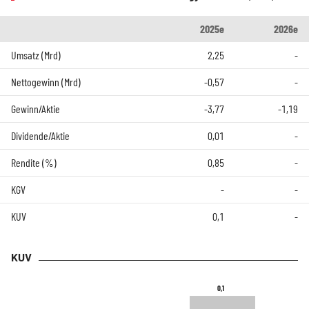
2025e
2026e
Umsatz (Mrd)
2,25
-
Nettogewinn (Mrd)
-0,57
-
Gewinn/Aktie
-3,77
-1,19
Dividende/Aktie
0,01
-
Rendite (%)
0,85
-
KGV
-
-
KUV
0,1
-
KUV
0,1
0,1