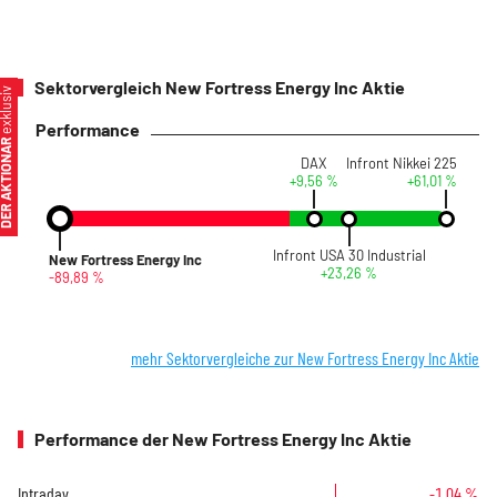
Sektorvergleich New Fortress Energy Inc Aktie
xklusiv
Performance
ER AKTIONÄR
DAX
Infront Nikkei 225
+9,56 %
+61,01 %
Infront USA 30 Industrial
New Fortress Energy Inc
+23,26 %
-89,89 %
mehr Sektorvergleiche zur New Fortress Energy Inc Aktie
Performance der New Fortress Energy Inc Aktie
Intraday
-1,04 %