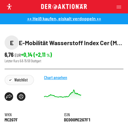
++ Heiß kaufen, eiskalt verdoppeln ++
E
E-Mobilität Wasserstoff Index Cer (MSCI)
6,76
+0,14
(
+2,11
)
EUR
%
Letzter Kurs
6.8. 15:59
Stuttgart
Chart ansehen
Watchlist
WKN
ISIN
MC2G7F
DE000MC2G7F1