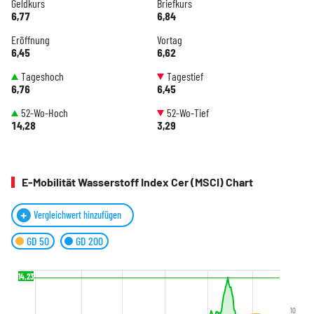
Geldkurs
Briefkurs
6,77
6,84
Eröffnung
Vortag
6,45
6,62
Tageshoch
Tagestief
6,76
6,45
52-Wo-Hoch
52-Wo-Tief
14,28
3,29
E-Mobilität Wasserstoff Index Cer (MSCI) Chart
Vergleichwert hinzufügen
GD 50
GD 200
14,23
10