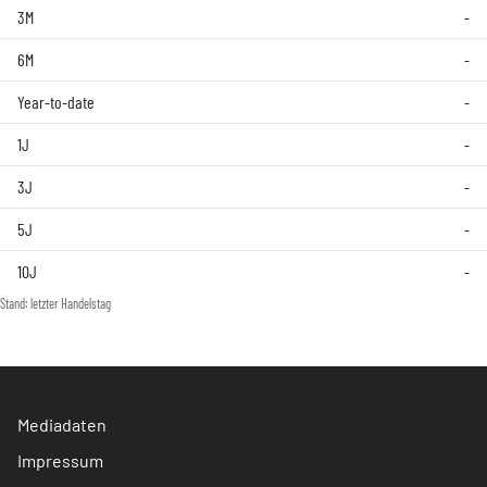
3M
-
6M
-
Year-to-date
-
1J
-
3J
-
5J
-
10J
-
Stand: letzter Handelstag
Mediadaten
Impressum