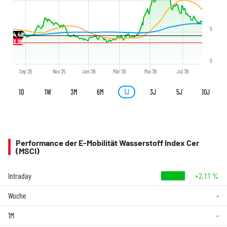
5
4,48
3,39
0
Sep '25
Nov '25
Jan '26
Mär '26
Mai '26
Jul '26
1D
1W
3M
6M
1J
3J
5J
10J
Performance der E-Mobilität Wasserstoff Index Cer
(MSCI)
Intraday
+2,11 %
Woche
-
1M
-