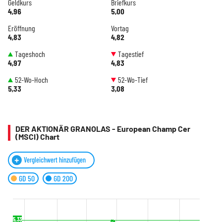
Geldkurs
Briefkurs
4,96
5,00
Eröffnung
Vortag
4,83
4,82
Tageshoch
Tagestief
4,97
4,83
52-Wo-Hoch
52-Wo-Tief
5,33
3,08
DER AKTIONÄR GRANOLAS - European Champ Cer
(MSCI) Chart
Vergleichwert hinzufügen
GD 50
GD 200
5,33