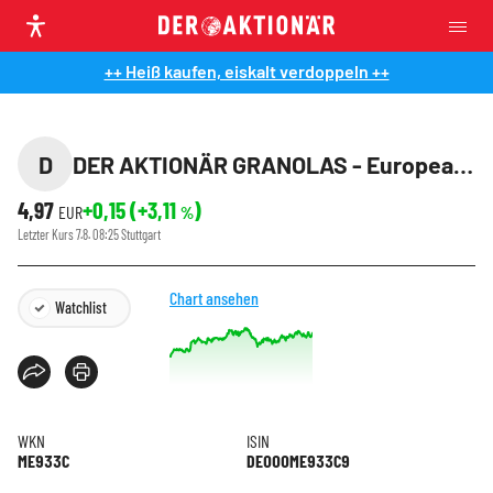
++ Heiß kaufen, eiskalt verdoppeln ++
D
DER AKTIONÄR GRANOLAS - European Champ Cer (MSCI)
4,97
+0,15
(
+3,11
)
EUR
%
Letzter Kurs
7.8. 08:25
Stuttgart
Chart ansehen
Watchlist
WKN
ISIN
ME933C
DE000ME933C9