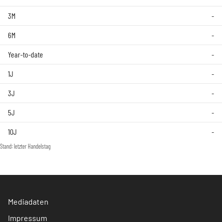
3M
-
6M
-
Year-to-date
-
1J
-
3J
-
5J
-
10J
-
Stand: letzter Handelstag
Mediadaten
Impressum