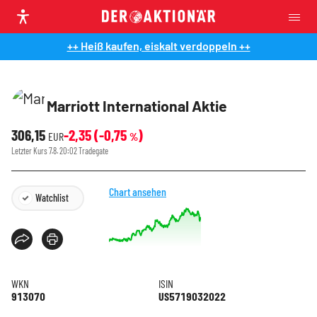
++ Heiß kaufen, eiskalt verdoppeln ++
Marriott International Aktie
306,15
-2,35
(
-0,75
)
EUR
%
Letzter Kurs
7.8. 20:02
Tradegate
Chart ansehen
Watchlist
WKN
ISIN
913070
US5719032022