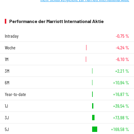
Performance der Marriott International Aktie
Intraday
-0,75 %
Woche
-4,24 %
1M
-6,10 %
3M
+2,21 %
6M
+10,94 %
Year-to-date
+16,87 %
1J
+39,54 %
3J
+73,98 %
5J
+169,58 %