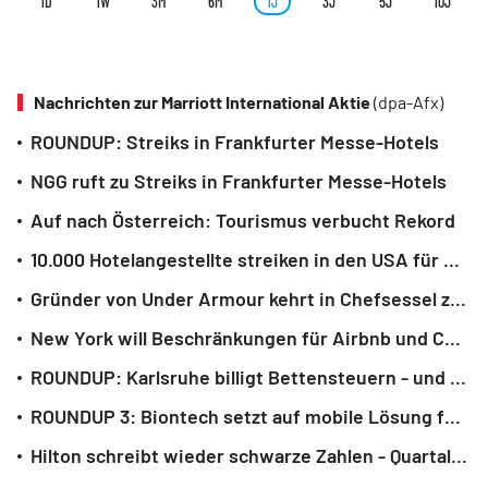
1D
1W
3M
6M
1J
3J
5J
10J
Nachrichten zur Marriott International Aktie
(dpa-Afx)
ROUNDUP: Streiks in Frankfurter Messe-Hotels
NGG ruft zu Streiks in Frankfurter Messe-Hotels
Auf nach Österreich: Tourismus verbucht Rekord
10.000 Hotelangestellte streiken in den USA für mehr Geld
Gründer von Under Armour kehrt in Chefsessel zurück
New York will Beschränkungen für Airbnb und Co durchsetzen
ROUNDUP: Karlsruhe billigt Bettensteuern - und ermöglicht eine Ausweitung
ROUNDUP 3: Biontech setzt auf mobile Lösung für Impfstoffproduktion in Afrika
Hilton schreibt wieder schwarze Zahlen - Quartalsumsatz verdoppelt