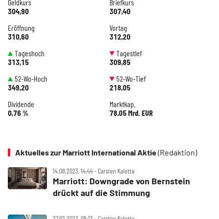
Geldkurs
Briefkurs
304,90
307,40
Eröffnung
Vortag
310,60
312,20
Tageshoch
Tagestief
313,15
309,85
52-Wo-Hoch
52-Wo-Tief
349,20
218,05
Dividende
Marktkap.
0,76 %
78,05 Mrd. EUR
Aktuelles zur Marriott International Aktie
(Redaktion)
14.08.2023, 14:44 ‧ Carsten Kaletta
Marriott: Downgrade von Bernstein
drückt auf die Stimmung
27.02.2023, 09:13 ‧ Carsten Kaletta