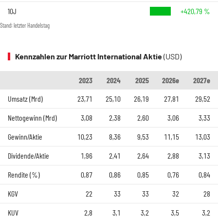
10J
+420,79 %
Stand: letzter Handelstag
Kennzahlen zur Marriott International Aktie
(USD)
2023
2024
2025
2026e
2027e
Umsatz (Mrd)
23,71
25,10
26,19
27,81
29,52
Nettogewinn (Mrd)
3,08
2,38
2,60
3,06
3,33
Gewinn/Aktie
10,23
8,36
9,53
11,15
13,03
Dividende/Aktie
1,96
2,41
2,64
2,88
3,13
Rendite (%)
0,87
0,86
0,85
0,76
0,84
KGV
22
33
33
32
28
KUV
2,8
3,1
3,2
3,5
3,2