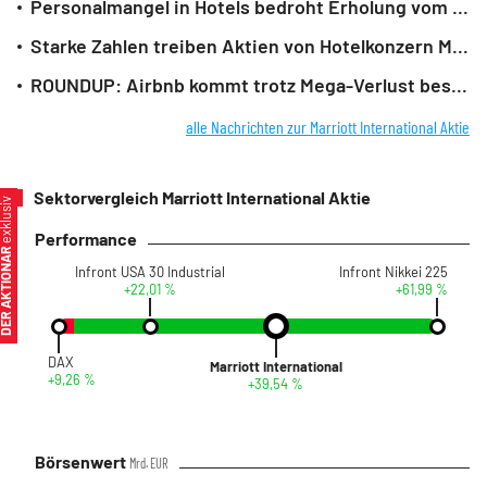
Personalmangel in Hotels bedroht Erholung vom Corona-Einbruch
Starke Zahlen treiben Aktien von Hotelkonzern Marriott nach oben
ROUNDUP: Airbnb kommt trotz Mega-Verlust besser als erwartet durch die Krise
alle Nachrichten zur Marriott International Aktie
Sektorvergleich Marriott International Aktie
xklusiv
Performance
ER AKTIONÄR
Infront USA 30 Industrial
Infront Nikkei 225
+22,01 %
+61,99 %
DAX
Marriott International
+9,26 %
+39,54 %
Börsenwert
Mrd. EUR