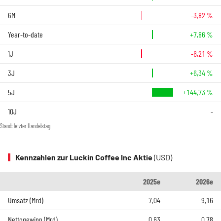
6M
-3,82 %
Year-to-date
+7,86 %
1J
-6,21 %
3J
+6,34 %
5J
+144,73 %
10J
-
Stand: letzter Handelstag
Kennzahlen zur Luckin Coffee Inc Aktie
(USD)
2025e
2026e
Umsatz (Mrd)
7,04
9,16
Nettogewinn (Mrd)
0,63
0,78