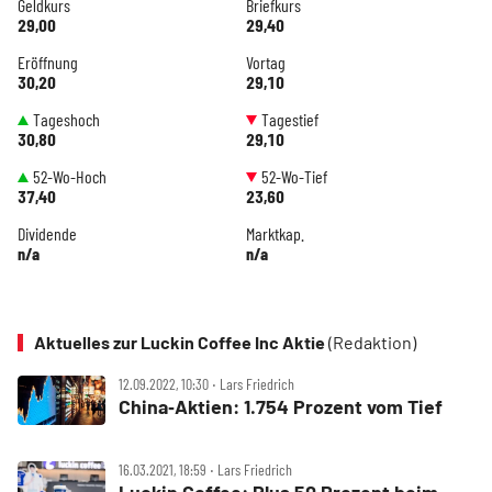
Geldkurs
Briefkurs
29,00
29,40
Eröffnung
Vortag
30,20
29,10
Tageshoch
Tagestief
30,80
29,10
52-Wo-Hoch
52-Wo-Tief
37,40
23,60
Dividende
Marktkap.
n/a
n/a
Aktuelles zur Luckin Coffee Inc Aktie
(Redaktion)
12.09.2022, 10:30 ‧ Lars Friedrich
China‑Aktien: 1.754 Prozent vom Tief
16.03.2021, 18:59 ‧ Lars Friedrich