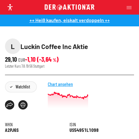
++ Heiß kaufen, eiskalt verdoppeln ++
L
Luckin Coffee Inc Aktie
29,10
-1,10
(
-3,64
)
EUR
%
Letzter Kurs
7.8. 19:56
Stuttgart
Chart ansehen
Watchlist
WKN
ISIN
A2PJ6S
US54951L1098