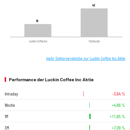
42
42
19
19
Luckin Coffee Inc
Starbucks
mehr Sektorvergleiche zur Luckin Coffee Inc Aktie
Performance der Luckin Coffee Inc Aktie
Intraday
-3,64 %
Woche
+4,86 %
1M
+11,85 %
3M
+7,09 %