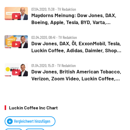
Nucor, Luckin Coffee, Regeneron
07.04.2020, 11:38 ‧ TV Redaktion
Maydorns Meinung: Dow Jones, DAX,
Boeing, Apple, Tesla, BYD, Varta,
Hellofresh, Shop Apotheke, Luckin
Coffee, JinkoSolar
03.04.2020, 08:41 ‧ TV Redaktion
Dow Jones, DAX, Öl, ExxonMobil, Tesla,
Luckin Coffee, Adidas, Daimler, Shop
Apotheke ‑ Marktüberblick
01.04.2020, 15:31 ‧ TV Redaktion
Dow Jones, British American Tobacco,
Verizon, Zoom Video, Luckin Coffee,
Alibaba, Netflix ‑ Opening Bell
Luckin Coffee Inc Chart
Vergleichwert hinzufügen