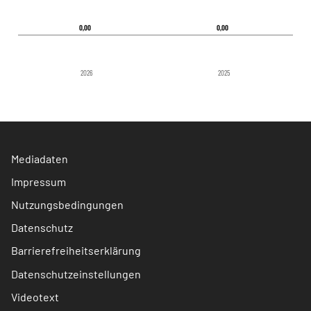
0,00
0,00
0,00
0,00
2026
2025
Mediadaten
Impressum
Nutzungsbedingungen
Datenschutz
Barrierefreiheitserklärung
Datenschutzeinstellungen
Videotext