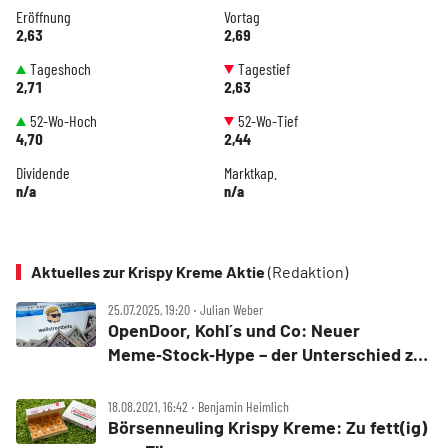
Eröffnung
Vortag
2,63
2,69
Tageshoch
Tagestief
2,71
2,63
52-Wo-Hoch
52-Wo-Tief
4,70
2,44
Dividende
Marktkap.
n/a
n/a
Aktuelles zur Krispy Kreme Aktie
(Redaktion)
25.07.2025, 19:20 ‧ Julian Weber
OpenDoor, Kohl´s und Co: Neuer
Meme‑Stock‑Hype – der Unterschied zu
GameStop
18.08.2021, 16:42 ‧ Benjamin Heimlich
Börsenneuling Krispy Kreme: Zu fett(ig)