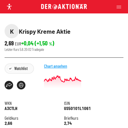
K
Krispy Kreme Aktie
2,69
+0,04
(
+1,50
)
EUR
%
Letzter Kurs
5.8. 20:02
Tradegate
Chart ansehen
Watchlist
WKN
ISIN
A3CTLH
US50101L1061
Geldkurs
Briefkurs
2,66
2,74