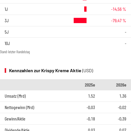
1J
-14,56 %
3J
-79,47 %
5J
-
10J
-
Stand: letzter Handelstag
Kennzahlen zur Krispy Kreme Aktie
(USD)
2025e
2026e
Umsatz (Mrd)
1,52
1,36
Nettogewinn (Mrd)
-0,03
-0,02
Gewinn/Aktie
-0,18
-0,39
Dividende/Aktie
0,03
0,07