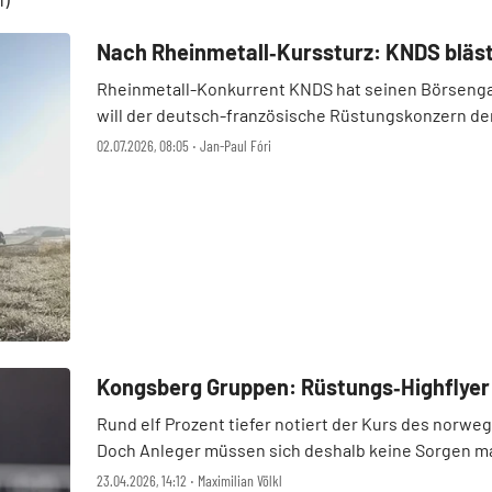
Nach Rheinmetall‑Kurssturz: KNDS bläst 
Rheinmetall-Konkurrent KNDS hat seinen Börseng
will der deutsch-französische Rüstungskonzern de
Marktbedingungen verbessern, teilte KNDS am Vor .
02.07.2026, 08:05 ‧ Jan-Paul Fóri
Kongsberg Gruppen: Rüstungs‑Highflyer m
Rund elf Prozent tiefer notiert der Kurs des nor
Doch Anleger müssen sich deshalb keine Sorgen ma
Kongsberg Maritime. Die Abspaltung der Schifftoc ..
23.04.2026, 14:12 ‧ Maximilian Völkl