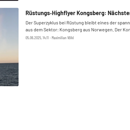
Rüstungs‑Highflyer Kongsberg: Nächster
Der Superzyklus bei Rüstung bleibt eines der spa
aus dem Sektor: Kongsberg aus Norwegen. Der Konz
Großauftrag aus Deutschland zu sichern. An de ...
05.06.2025, 14:11 ‧ Maximilian Völkl