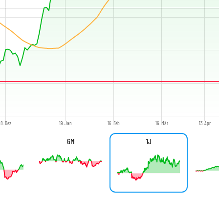
8. Dez
19. Jan
16. Feb
16. Mär
13. Apr
6M
1J