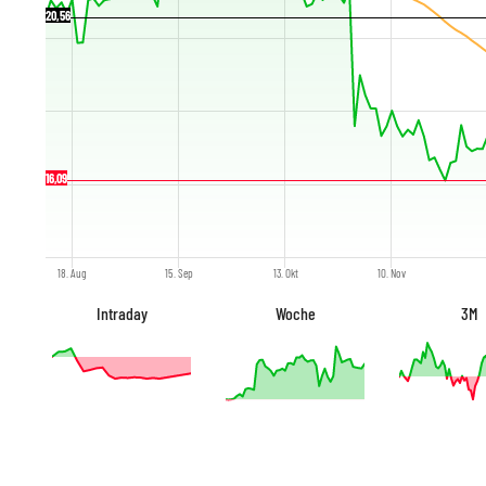
20,56
16,09
18. Aug
15. Sep
13. Okt
10. Nov
Intraday
Woche
3M