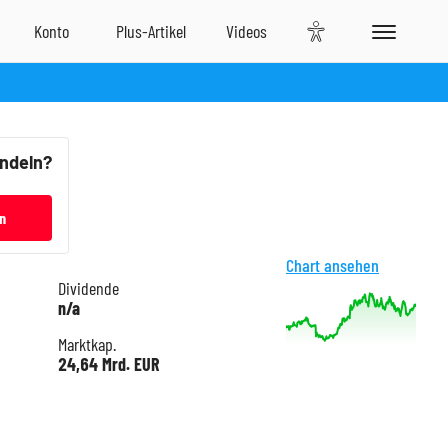
andeln?
n
Chart ansehen
Dividende
n/a
Marktkap.
24,64 Mrd. EUR