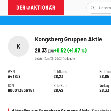
Kongsberg Gruppen Aktie
K
28,33
+0,52
(
+1,87
)
EUR
%
Letzter Kurs
7.8. 20:03
Tradegate
WKN
Geldkurs
Eröffn
A41BLY
28,23
28,85
ISIN
Briefkurs
Vortag
NO0013536151
28,42
28,33
Aktuelles zur Kongsberg Gruppen Aktie
(Redaktio