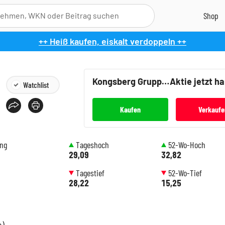
++ Heiß kaufen, eiskalt verdoppeln ++
Kongsberg Gruppen
Aktie jetzt h
Watchlist
Kaufen
Verkaufe
ung
Tageshoch
52-Wo-Hoch
29,09
32,82
Tagestief
52-Wo-Tief
28,22
15,25
n)