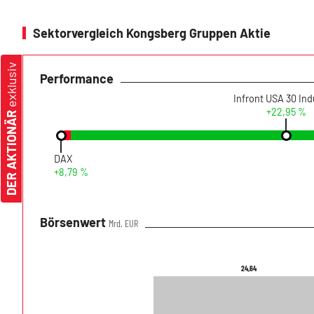
Sektorvergleich Kongsberg Gruppen Aktie
exklusiv
Performance
+22,95 %
DER AKTIONÄR
DAX
+8,79 %
Börsenwert
Mrd. EUR
24,64
24,64