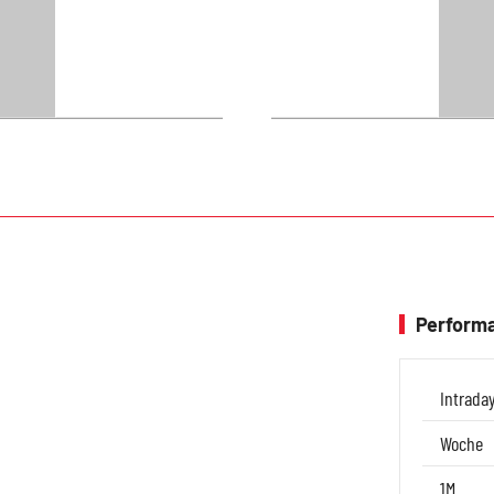
Performa
Intrada
Woche
1M