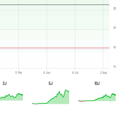
20
18
16
14
11. Mai
8. Jun
6. Jul
3. Aug
3J
5J
10J