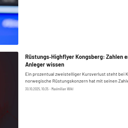
Rüstungs‑Highflyer Kongsberg: Zahlen e
Anleger wissen
Ein prozentual zweistelliger Kursverlust steht be
norwegische Rüstungskonzern hat mit seinen Zahle
spannende News: Die Marinesparte soll nac ...
30.10.2025, 10:35 ‧ Maximilian Völkl