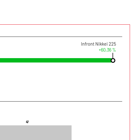
Infront Nikkei 225
+60,36 %
47
47