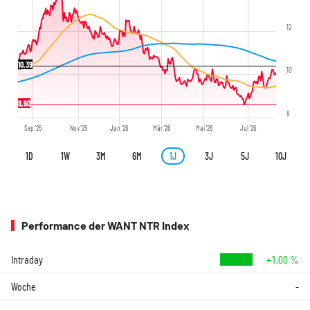
12
10,39
10
8,60
8
Sep '25
Nov '25
Jan '26
Mär '26
Mai '26
Jul '26
1D
1W
3M
6M
1J
3J
5J
10J
Performance der WANT NTR Index
Intraday
+1,00 %
Woche
-