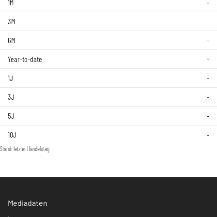
1M
-
3M
-
6M
-
Year-to-date
-
1J
-
3J
-
5J
-
10J
-
Stand: letzter Handelstag
Mediadaten