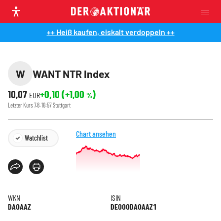
++ Heiß kaufen, eiskalt verdoppeln ++
W
WANT NTR Index
10,07
+0,10
(
+1,00
)
EUR
%
Letzter Kurs
7.8. 16:57
Stuttgart
Chart ansehen
Watchlist
WKN
ISIN
DA0AAZ
DE000DA0AAZ1