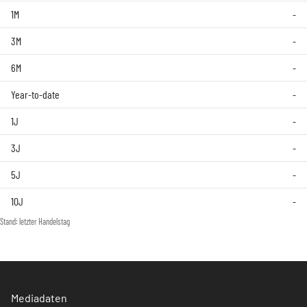
1M
-
3M
-
6M
-
Year-to-date
-
1J
-
3J
-
5J
-
10J
-
Stand: letzter Handelstag
Mediadaten