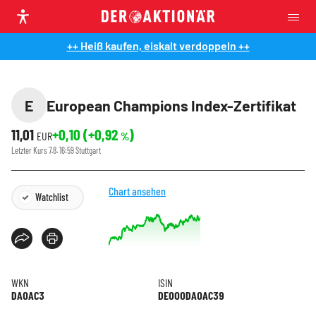
++ Heiß kaufen, eiskalt verdoppeln ++
E
European Champions Index-Zertifikat
11,01
+0,10
(
+0,92
)
EUR
%
Letzter Kurs
7.8. 16:59
Stuttgart
Chart ansehen
Watchlist
WKN
ISIN
DA0AC3
DE000DA0AC39