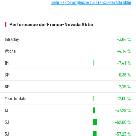
mehr Sektorvergleiche zur Franco-Nevada Aktie
Performance der Franco-Nevada Aktie
Intraday
+3,64 %
Woche
+4,14 %
1M
+7,41 %
3M
+0,36 %
6M
+2,19 %
Year-to-date
+12,00 %
1J
+37,29 %
3J
+62,06 %
5J
+57,23 %