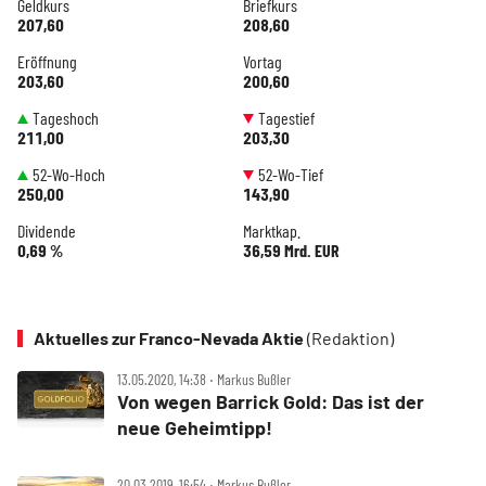
Geldkurs
Briefkurs
207,60
208,60
Eröffnung
Vortag
203,60
200,60
Tageshoch
Tagestief
211,00
203,30
52-Wo-Hoch
52-Wo-Tief
250,00
143,90
Dividende
Marktkap.
0,69 %
36,59 Mrd. EUR
Aktuelles zur Franco-Nevada Aktie
(Redaktion)
13.05.2020, 14:38 ‧ Markus Bußler
Von wegen Barrick Gold: Das ist der
neue Geheimtipp!
20.03.2019, 16:54 ‧ Markus Bußler