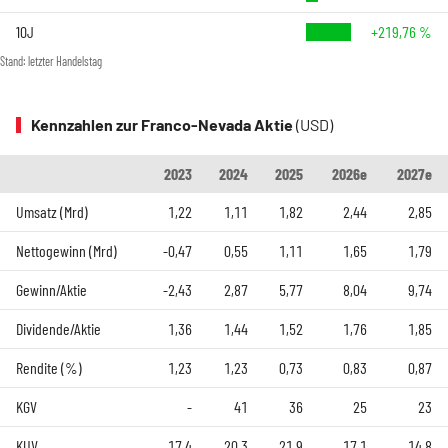
10J
+219,76 %
Stand: letzter Handelstag
Kennzahlen zur Franco-Nevada Aktie
(USD)
2023
2024
2025
2026e
2027e
Umsatz (Mrd)
1,22
1,11
1,82
2,44
2,85
Nettogewinn (Mrd)
-0,47
0,55
1,11
1,65
1,79
Gewinn/Aktie
-2,43
2,87
5,77
8,04
9,74
Dividende/Aktie
1,36
1,44
1,52
1,76
1,85
Rendite (%)
1,23
1,23
0,73
0,83
0,87
KGV
-
41
36
25
23
KUV
17,4
20,3
21,9
17,1
14,8