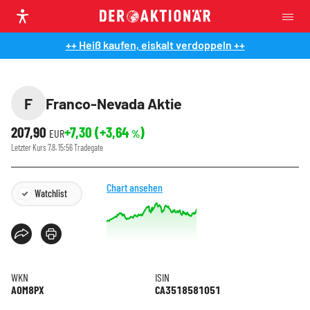
++ Heiß kaufen, eiskalt verdoppeln ++
F
Franco-Nevada Aktie
207,90
+7,30
(
+3,64
)
EUR
%
Letzter Kurs
7.8. 15:56
Tradegate
Chart ansehen
Watchlist
WKN
ISIN
A0M8PX
CA3518581051