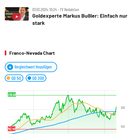
07.03.2024, 10:24 ‧ TV Redaktion
Goldexperte Markus Bußler: Einfach nur
stark
Franco-Nevada Chart
Vergleichwert hinzufügen
GD 50
GD 200
238,00
200
150
147,40
147,40