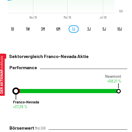
100
Nov '25
Mär '26
Jul '26
1D
1W
3M
6M
1J
3J
5J
10J
Sektorvergleich Franco-Nevada Aktie
xklusiv
Performance
ER AKTIONÄR
Newmont
+58,21 %
Franco-Nevada
+37,29 %
Börsenwert
Mrd. EUR