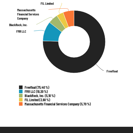
FIL Limited
FIL Limited
Massachusetts
Massachusetts
Financial Services
Financial Services
Company
Company
BlackRock, Inc.
BlackRock, Inc.
FMR LLC
FMR LLC
Freefloat
Freefloat
Freefloat (75,40 %)
FMR LLC (10,20 %)
BlackRock, Inc. (5,10 %)
FIL Limited (3,60 %)
Massachusetts Financial Services Company (5,70 %)