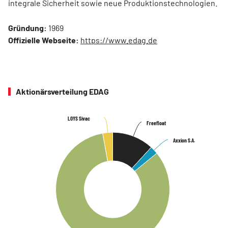
integrale Sicherheit sowie neue Produktionstechnologien.
Gründung:
1969
Offizielle Webseite:
https://www.edag.de
Aktionärsverteilung EDAG
LOYS Sivac
LOYS Sivac
Freefloat
Freefloat
Axxion S.A.
Axxion S.A.