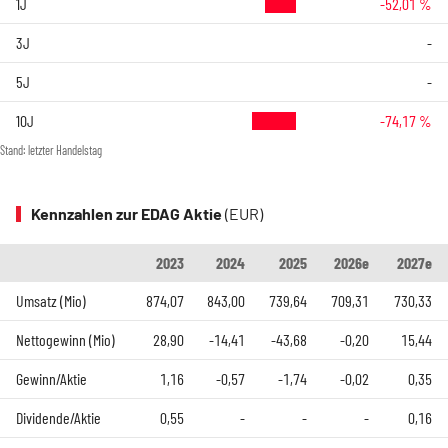
1J
-52,01 %
3J
-
5J
-
10J
-74,17 %
Stand: letzter Handelstag
Kennzahlen zur EDAG Aktie
(EUR)
2023
2024
2025
2026e
2027e
Umsatz (Mio)
874,07
843,00
739,64
709,31
730,33
Nettogewinn (Mio)
28,90
-14,41
-43,68
-0,20
15,44
Gewinn/Aktie
1,16
-0,57
-1,74
-0,02
0,35
Dividende/Aktie
0,55
-
-
-
0,16