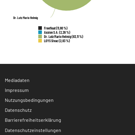
Dr. Lutz Mario Helmig
Dr. Lutz Mario Helmig
Freefloat (11,80 %)
Axxion S.A. (2,26 %)
Dr. Lutz Mario Helmig (83,11 %)
LOYS Sivac (2,83 %)
Mediadaten
Impressum
Nutzungsbedingungen
Datenschutz
Barrierefreiheitserklärung
Datenschutzeinstellungen