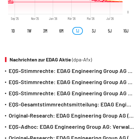
3,07
0
Sep '25
Nov '25
Jan '26
Mär '26
Mai '26
Jul '26
1D
1W
3M
6M
1J
3J
5J
10J
Nachrichten zur EDAG Aktie
(dpa-Afx)
EQS-Stimmrechte: EDAG Engineering Group AG (deutsch)
EQS-Stimmrechte: EDAG Engineering Group AG (deutsch)
EQS-Stimmrechte: EDAG Engineering Group AG (deutsch)
EQS-Gesamtstimmrechtsmitteilung: EDAG Engineering Group AG (deutsch)
Original-Research: EDAG Engineering Group AG (von Montega AG): Kaufen
EQS-Adhoc: EDAG Engineering Group AG: Verwaltungsrat beschließt Kapitalmaßnahmen zur Stärkung der Kapitalbasis (deutsch)
Original-Research: EDAG Engineering Group AG (von Montega AG): Kaufen