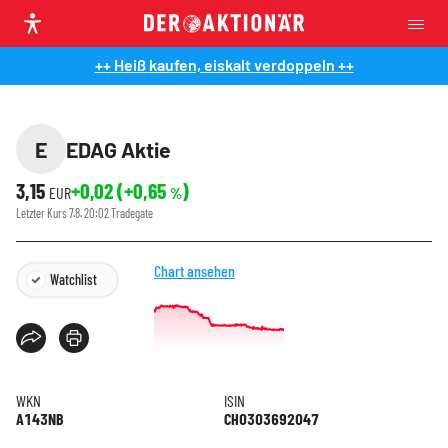
++ Heiß kaufen, eiskalt verdoppeln ++
E
EDAG Aktie
3,15
+0,02
(
+0,65
)
EUR
%
Letzter Kurs
7.8. 20:02
Tradegate
Chart ansehen
Watchlist
WKN
ISIN
A143NB
CH0303692047