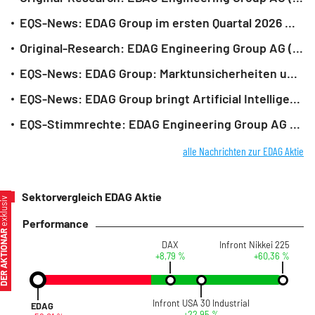
EQS-News: EDAG Group im ersten Quartal 2026 mit positivem EBIT (deutsch)
Original-Research: EDAG Engineering Group AG (von Montega AG): Kaufen
EQS-News: EDAG Group: Marktunsicherheiten und verzögerte Auftragsvergabe prägten Geschäftsjahr 2025 - beschleunigte Umsetzung strategischer Maßnahmen für nachhaltiges Wachstum sowie Wettbewerbsfähigkeit (deutsch)
EQS-News: EDAG Group bringt Artificial Intelligence (AI) und Industrial Metaverse in die Industrie (deutsch)
EQS-Stimmrechte: EDAG Engineering Group AG (deutsch)
alle Nachrichten zur EDAG Aktie
Sektorvergleich EDAG Aktie
xklusiv
Performance
ER AKTIONÄR
DAX
Infront Nikkei 225
+8,79 %
+60,36 %
Infront USA 30 Industrial
EDAG
+22,95 %