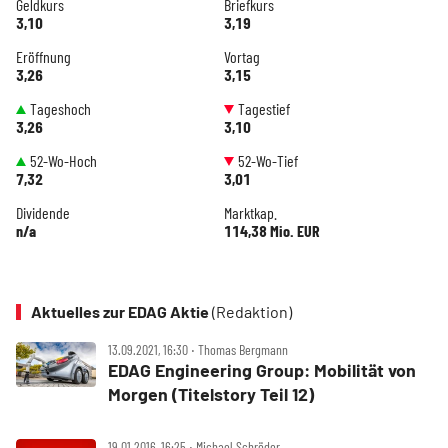
Geldkurs
Briefkurs
3,10
3,19
Eröffnung
Vortag
3,26
3,15
Tageshoch
Tagestief
3,26
3,10
52-Wo-Hoch
52-Wo-Tief
7,32
3,01
Dividende
Marktkap.
n/a
114,38 Mio. EUR
Aktuelles zur EDAG Aktie
(Redaktion)
13.09.2021, 16:30 ‧ Thomas Bergmann
EDAG Engineering Group: Mobilität von
Morgen (Titelstory Teil 12)
19.01.2016, 16:25 ‧ Michael Schröder