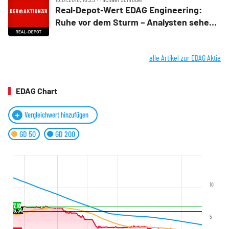
Real‑Depot‑Wert EDAG Engineering:
Ruhe vor dem Sturm – Analysten sehen
60 Prozent Kurspotenzial
alle Artikel zur EDAG Aktie
EDAG Chart
Vergleichwert hinzufügen
GD 50
GD 200
10
7,10
6,34
5