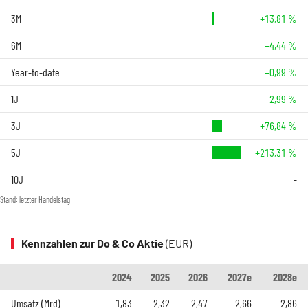
3M
+13,81 %
6M
+4,44 %
Year-to-date
+0,99 %
1J
+2,99 %
3J
+76,84 %
5J
+213,31 %
10J
-
Stand: letzter Handelstag
Kennzahlen zur Do & Co Aktie
(EUR)
2024
2025
2026
2027e
2028e
Umsatz (Mrd)
1,83
2,32
2,47
2,66
2,86