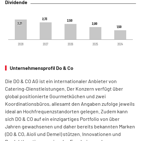
Dividende
2,73
2,73
2,50
2,50
3,21
3,21
2,00
2,00
1,50
1,50
2028
2027
2026
2025
2024
Unternehmensprofil Do & Co
Die DO & CO AG ist ein internationaler Anbieter von
Catering-Dienstleistungen. Der Konzern verfügt über
global positionierte Gourmetküchen und zwei
Koordinationsbüros, allesamt den Angaben zufolge jeweils
ideal an Hochfrequenzstandorten gelegen. Zudem kann
sich DO & CO auf ein einzigartiges Portfolio von über
Jahren gewachsenen und daher bereits bekannten Marken
(DO & CO, Aioli und Demel) stützen. Innovationen und