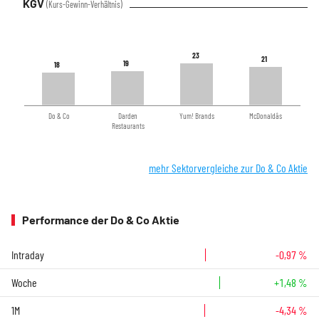
KGV
(Kurs-Gewinn-Verhältnis)
23
23
21
21
19
19
18
18
Do & Co
Darden
Yum! Brands
McDonaldâs
Restaurants
mehr Sektorvergleiche zur Do & Co Aktie
Performance der Do & Co Aktie
Intraday
-0,97 %
Woche
+1,48 %
1M
-4,34 %