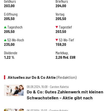
Geldkurs
Briefkurs
203,00
204,00
Eröffnung
Vortag
205,50
205,50
Tageshoch
Tagestief
205,50
203,50
52-Wo-Hoch
52-Wo-Tief
235,00
159,20
Dividende
Marktkap.
1,22 %
2,26 Mrd. EUR
Aktuelles zur Do & Co Aktie
(Redaktion)
08.08.2024, 16:08 ‧ Carsten Kaletta
Do & Co: Gutes Zahlenwerk mit kleinen
Schwachstellen – Aktie gibt nach
06.07.2024, 13:23 ‧ Carsten Kaletta