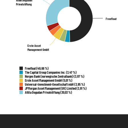
Attila Dogudan
Attila Dogudan
Privatstiftung
Privatstiftung
Freefloat
Freefloat
Erste Asset
Erste Asset
Management GmbH
Management GmbH
Freefloat (49,66 %)
The Capital Group Companies Inc. (3,47 %)
Norges Bank (norwegische Zentralbank) (3,97 %)
Erste Asset Management GmbH (5,01 %)
Universal-Investment-Gesellschaft mbH (3,95 %)
JPMorgan Asset Management (UK) Limited (3,91 %)
Attila Dogudan Privatstiftung (30,03 %)