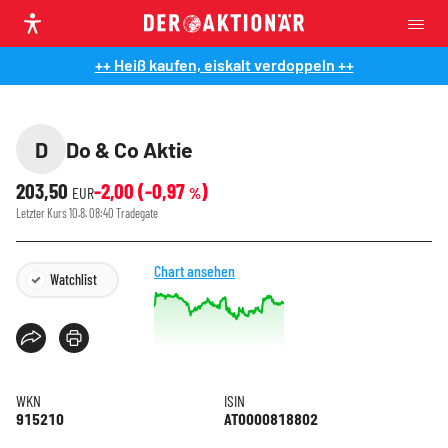
++ Heiß kaufen, eiskalt verdoppeln ++
D
Do & Co Aktie
203,50
-2,00
(
-0,97
)
EUR
%
Letzter Kurs
10.8. 08:40
Tradegate
Chart ansehen
Watchlist
WKN
ISIN
915210
AT0000818802