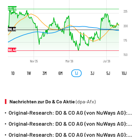
232,50
225
200
196,80
175
160,40
150
Nov '25
Mär '26
Jul '26
1D
1W
3M
6M
1J
3J
5J
10J
Nachrichten zur Do & Co Aktie
(dpa-Afx)
Original-Research: DO & CO AG (von NuWays AG): BUY
Original-Research: DO & CO AG (von NuWays AG): BUY
Original-Research: DO & CO AG (von NuWays AG): BUY