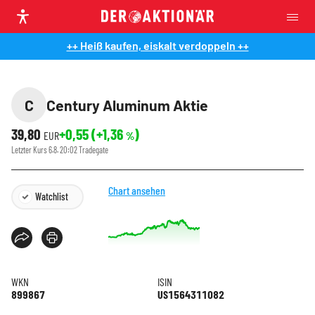
++ Heiß kaufen, eiskalt verdoppeln ++
C
Century Aluminum Aktie
39,80
+0,55
(
+1,36
)
EUR
%
Letzter Kurs
6.8. 20:02
Tradegate
Chart ansehen
Watchlist
WKN
ISIN
899867
US1564311082