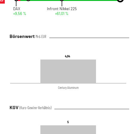
DAX
Infront Nikkei 225
+9,56 %
+61,01 %
Börsenwert
Mrd. EUR
4,04
4,04
Century Aluminum
KGV
(Kurs-Gewinn-Verhältnis)
5
5