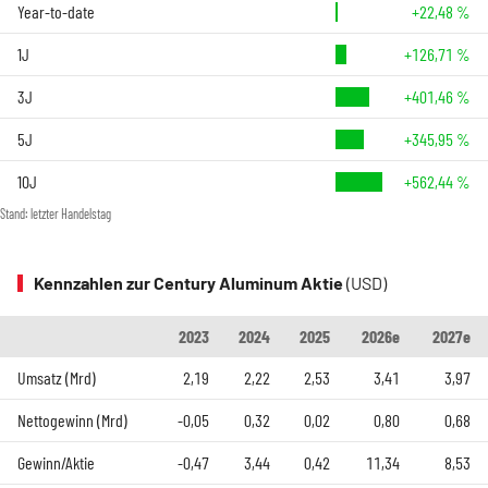
Year-to-date
+22,48 %
1J
+126,71 %
3J
+401,46 %
5J
+345,95 %
10J
+562,44 %
Stand: letzter Handelstag
Kennzahlen zur Century Aluminum Aktie
(USD)
2023
2024
2025
2026e
2027e
Umsatz (Mrd)
2,19
2,22
2,53
3,41
3,97
Nettogewinn (Mrd)
-0,05
0,32
0,02
0,80
0,68
Gewinn/Aktie
-0,47
3,44
0,42
11,34
8,53