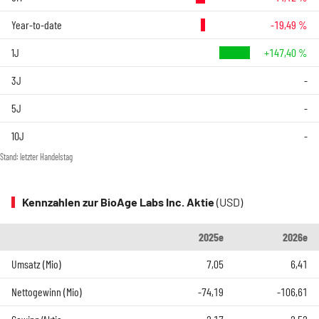
Year-to-date
-19,49 %
1J
+147,40 %
3J
-
5J
-
10J
-
Stand: letzter Handelstag
Kennzahlen zur BioAge Labs Inc. Aktie
(USD)
2025e
2026e
Umsatz (Mio)
7,05
6,41
Nettogewinn (Mio)
-74,19
-106,61