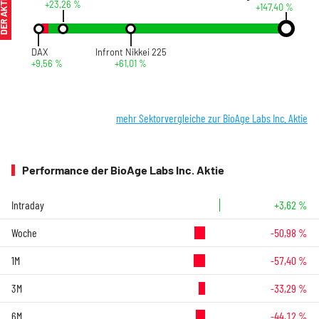
ER AKTIONÄR
+23,26 %
+147,40 %
DAX
Infront Nikkei 225
+9,56 %
+61,01 %
mehr Sektorvergleiche zur BioAge Labs Inc. Aktie
Performance der BioAge Labs Inc. Aktie
Intraday
+3,62 %
Woche
-50,98 %
1M
-57,40 %
3M
-33,29 %
6M
-44,12 %