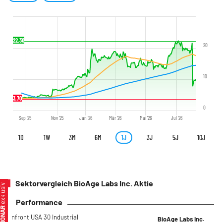
22,30
20
10
3,70
3,70
0
Sep '25
Nov '25
Jan '26
Mär '26
Mai '26
Jul '26
1D
1W
3M
6M
1J
3J
5J
10J
Sektorvergleich BioAge Labs Inc. Aktie
xklusiv
Performance
Infront USA 30 Industrial
BioAge Labs Inc.