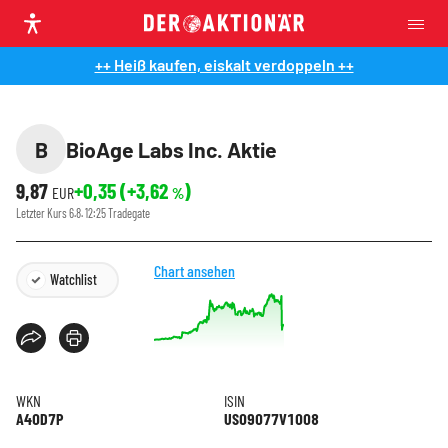
++ Heiß kaufen, eiskalt verdoppeln ++
B
BioAge Labs Inc. Aktie
9,87
+0,35
(
+3,62
)
EUR
%
Letzter Kurs
6.8. 12:25
Tradegate
Chart ansehen
Watchlist
WKN
ISIN
A40D7P
US09077V1008