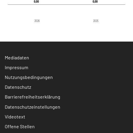
0,00
0,00
0,00
0,00
2026
2025
Mediadaten
Impressum
Nutzungsbedingungen
Datenschutz
Barrierefreiheitserklärung
Datenschutzeinstellungen
Videotext
Offene Stellen