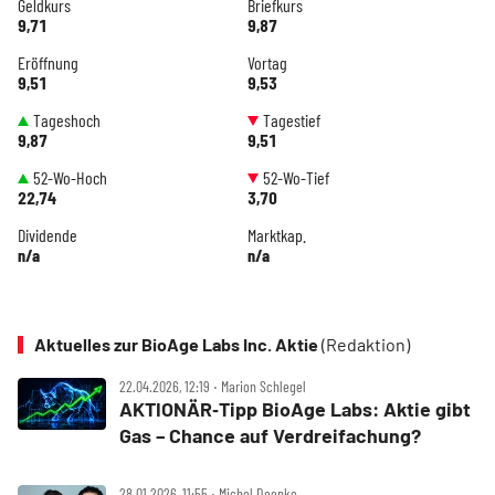
Geldkurs
Briefkurs
9,71
9,87
Eröffnung
Vortag
9,51
9,53
Tageshoch
Tagestief
9,87
9,51
52-Wo-Hoch
52-Wo-Tief
22,74
3,70
Dividende
Marktkap.
n/a
n/a
Aktuelles zur BioAge Labs Inc. Aktie
(Redaktion)
22.04.2026, 12:19 ‧ Marion Schlegel
AKTIONÄR‑Tipp BioAge Labs: Aktie gibt
Gas – Chance auf Verdreifachung?
28.01.2026, 11:55 ‧ Michel Doepke