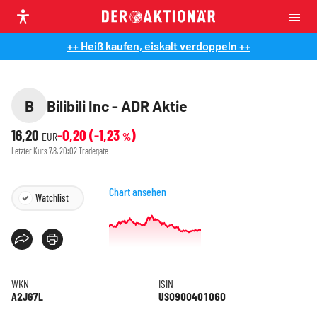
++ Heiß kaufen, eiskalt verdoppeln ++
B
Bilibili Inc - ADR Aktie
16,20
-0,20
(
-1,23
)
EUR
%
Letzter Kurs
7.8. 20:02
Tradegate
Chart ansehen
Watchlist
WKN
ISIN
A2JG7L
US0900401060