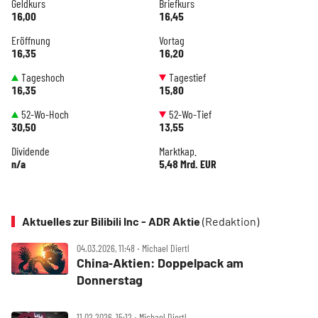
Geldkurs
Briefkurs
16,00
16,45
Eröffnung
Vortag
16,35
16,20
Tageshoch
Tagestief
16,35
15,80
52-Wo-Hoch
52-Wo-Tief
30,50
13,55
Dividende
Marktkap.
n/a
5,48 Mrd. EUR
Aktuelles zur Bilibili Inc - ADR Aktie
(Redaktion)
04.03.2026, 11:48 ‧ Michael Diertl
China‑Aktien: Doppelpack am
Donnerstag
11.02.2026, 15:12 ‧ Michael Diertl