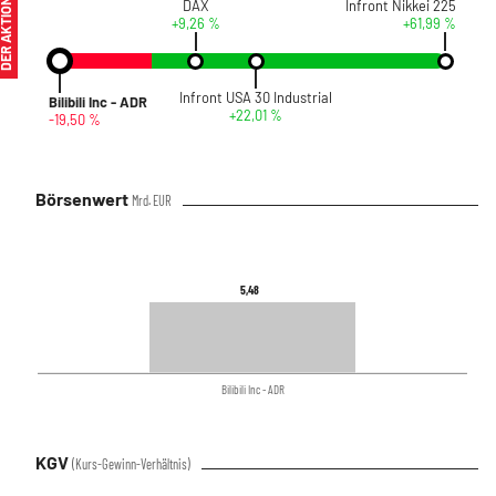
ER AKTIONÄR
DAX
Infront Nikkei 225
+9,26 %
+61,99 %
Infront USA 30 Industrial
Bilibili Inc - ADR
+22,01 %
-19,50 %
Börsenwert
Mrd. EUR
5,48
5,48
Bilibili Inc - ADR
KGV
(Kurs-Gewinn-Verhältnis)