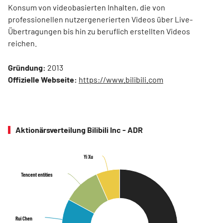
Konsum von videobasierten Inhalten, die von
professionellen nutzergenerierten Videos über Live-
Übertragungen bis hin zu beruflich erstellten Videos
reichen.
Gründung:
2013
Offizielle Webseite:
https://www.bilibili.com
Aktionärsverteilung Bilibili Inc - ADR
Yi Xu
Yi Xu
Tencent entities
Tencent entities
Rui Chen
Rui Chen