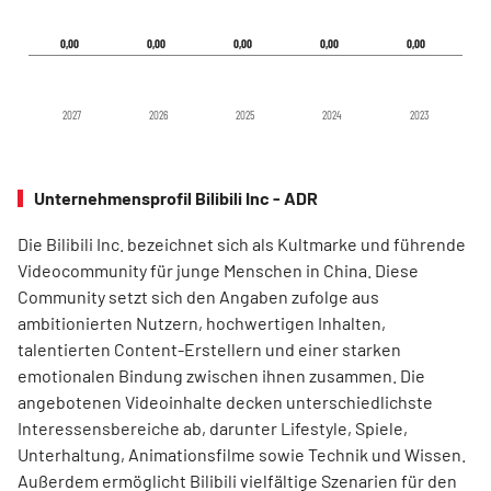
0,00
0,00
0,00
0,00
0,00
0,00
0,00
0,00
0,00
0,00
2027
2026
2025
2024
2023
Unternehmensprofil Bilibili Inc - ADR
Die Bilibili Inc. bezeichnet sich als Kultmarke und führende
Videocommunity für junge Menschen in China. Diese
Community setzt sich den Angaben zufolge aus
ambitionierten Nutzern, hochwertigen Inhalten,
talentierten Content-Erstellern und einer starken
emotionalen Bindung zwischen ihnen zusammen. Die
angebotenen Videoinhalte decken unterschiedlichste
Interessensbereiche ab, darunter Lifestyle, Spiele,
Unterhaltung, Animationsfilme sowie Technik und Wissen.
Außerdem ermöglicht Bilibili vielfältige Szenarien für den