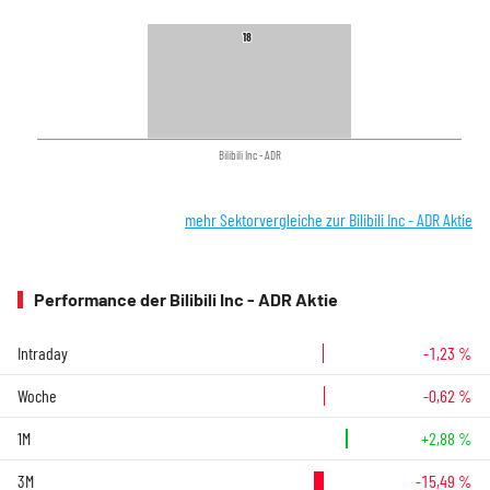
18
18
Bilibili Inc - ADR
mehr Sektorvergleiche zur Bilibili Inc - ADR Aktie
Performance der Bilibili Inc - ADR Aktie
Intraday
-1,23 %
Woche
-0,62 %
1M
+2,88 %
3M
-15,49 %