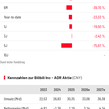
6M
-39,70 %
Year-to-date
-23,33 %
1J
-19,50 %
3J
-2,42 %
5J
-75,97 %
10J
-
Stand: letzter Handelstag
Kennzahlen zur Bilibili Inc - ADR Aktie
(CNY)
2023
2024
2025
2026e
2027e
Umsatz (Mrd)
22,53
26,83
30,35
33,06
36,38
Nettogewinn (Mrd)
-4,81
-1,36
1,19
3,14
4,14