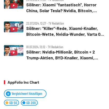
Söllner: Xiaomi "fantastisch", Horror
China, Solar Tesla? Nvidia, Bitcoin,
Palantir, Silber, Siemens
22.07.2024, 12:27 ‧ TV Redaktion
Söllner: "Killer"‑Rede, Xiaomi‑Knaller,
Bitcoin‑Wette, Nvidia‑Wunder, Varta 0,
Palantir, Süss, Lilium, Trump
01.07.2024, 12:12 ‧ TV Redaktion
Söllner: Nvidia‑Millionär, Bitcoin + 2
Trump‑Aktien, BYD‑Knaller, Xiaomi,
Google, Tesla + Uber, BMW
AppFolio Inc Chart
Vergleichwert hinzufügen
GD 50
GD 200