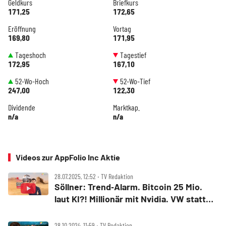
Geldkurs
Briefkurs
171,25
172,65
Eröffnung
Vortag
169,80
171,95
Tageshoch
Tagestief
172,95
167,10
52-Wo-Hoch
52-Wo-Tief
247,00
122,30
Dividende
Marktkap.
n/a
n/a
Videos zur AppFolio Inc Aktie
28.07.2025, 12:52 ‧ TV Redaktion
Söllner: Trend‑Alarm. Bitcoin 25 Mio.
laut KI?! Millionär mit Nvidia. VW statt
Tesla! AlzChem, BMW
28.10.2024, 11:59 ‧ TV Redaktion