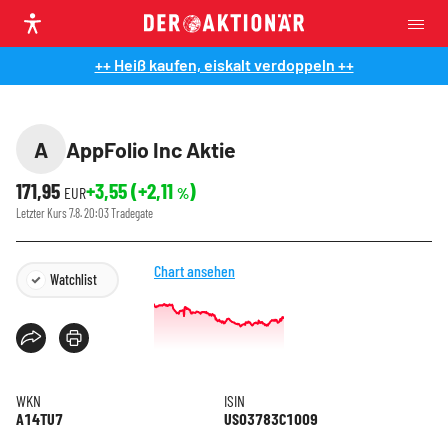
++ Heiß kaufen, eiskalt verdoppeln ++
A
AppFolio Inc Aktie
171,95
+3,55
(
+2,11
)
EUR
%
Letzter Kurs
7.8. 20:03
Tradegate
Chart ansehen
Watchlist
WKN
ISIN
A14TU7
US03783C1009