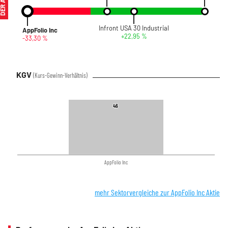
Infront USA 30 Industrial
AppFolio Inc
+22,95 %
-33,30 %
KGV
(Kurs-Gewinn-Verhältnis)
46
46
AppFolio Inc
mehr Sektorvergleiche zur AppFolio Inc Aktie