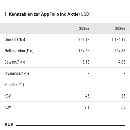
Kennzahlen zur AppFolio Inc Aktie
(USD)
2025e
2026e
Umsatz (Mio)
949,12
1.123,18
Nettogewinn (Mio)
187,25
247,33
Gewinn/Aktie
5,16
4,86
Dividende/Aktie
-
-
Rendite (%)
-
-
KGV
46
26
KUV
9,1
5,8
KUV