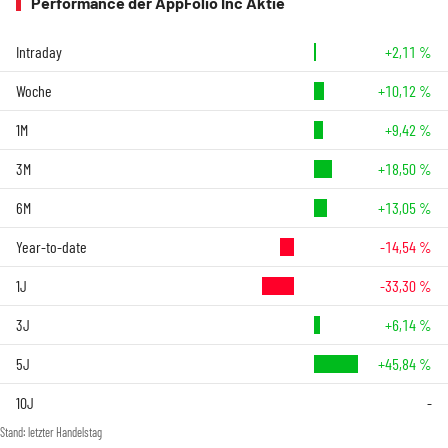
Performance der AppFolio Inc Aktie
Intraday
+2,11 %
Woche
+10,12 %
1M
+9,42 %
3M
+18,50 %
6M
+13,05 %
Year-to-date
-14,54 %
1J
-33,30 %
3J
+6,14 %
5J
+45,84 %
10J
-
Stand: letzter Handelstag