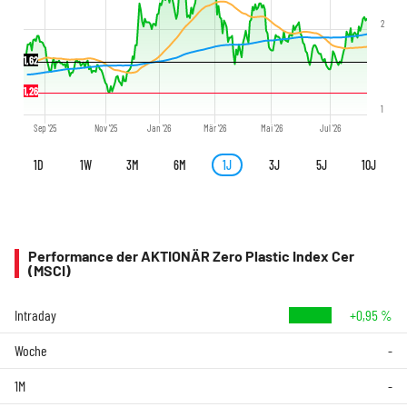
2
1,62
1,26
1
Sep '25
Nov '25
Jan '26
Mär '26
Mai '26
Jul '26
1D
1W
3M
6M
1J
3J
5J
10J
Performance der AKTIONÄR Zero Plastic Index Cer
(MSCI)
Intraday
+0,95 %
Woche
-
1M
-