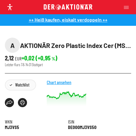
++ Heiß kaufen, eiskalt verdoppeln ++
A
AKTIONÄR Zero Plastic Index Cer (MSCI)
2,12
+0,02
(
+0,95
)
EUR
%
Letzter Kurs
7.8. 14:31
Stuttgart
Chart ansehen
Watchlist
WKN
ISIN
MJ3VS5
DE000MJ3VS50