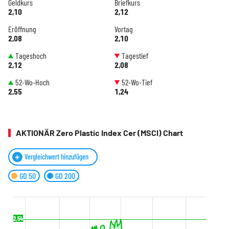
Geldkurs
Briefkurs
2,10
2,12
Eröffnung
Vortag
2,08
2,10
Tageshoch
Tagestief
2,12
2,08
52-Wo-Hoch
52-Wo-Tief
2,55
1,24
AKTIONÄR Zero Plastic Index Cer (MSCI) Chart
Vergleichwert hinzufügen
GD 50
GD 200
2,54