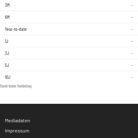
3M
-
6M
-
Year-to-date
-
1J
-
3J
-
5J
-
10J
-
Stand: letzter Handelstag
Mediadaten
Impressum