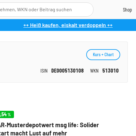
++ Heiß kaufen, eiskalt verdoppeln ++
Kurs + Chart
ISIN
DE0005130108
WKN
513010
,54
%
‑Musterdepotwert msg life: Solider
art macht Lust auf mehr