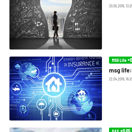
30.05.2016, 13:
+0
MSG Life
msg life
22.04.2016, 16:2
+0,05
DAX