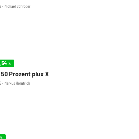
29 ‧ Michael Schröder
,54
%
: 50 Prozent plux X
5 ‧ Markus Horntrich
%