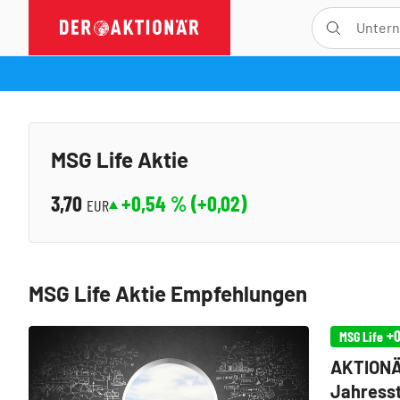
MSG Life Aktie
3,70
+0,54
% (
+0,02
)
EUR
MSG Life Aktie Empfehlungen
+0
MSG Life
AKTIONÄR
Jahresst