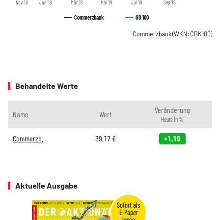
Nov '18
Jan '19
Mär '19
Mai '19
Jul '19
Sep '19
Commerzbank
GD 100
Commerzbank
(WKN: CBK100)
Behandelte Werte
Veränderung
Name
Wert
Heute in %
Commerzb.
39,17
€
+1,19
Aktuelle Ausgabe