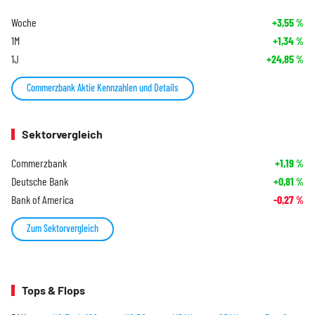
Woche
+3,55
%
1M
+1,34
%
1J
+24,85
%
Commerzbank Aktie Kennzahlen und Details
Sektorvergleich
Commerzbank
+1,19
%
Deutsche Bank
+0,81
%
Bank of America
-0,27
%
Zum Sektorvergleich
Tops & Flops