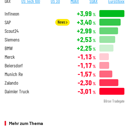
DAX
US Tech 100
US 30
MDAX
SDAX
EuroStoxx
+3,99
Infineon
%
+3,40
SAP
News
%
+2,99
Scout24
%
+2,53
Siemens
%
+2,25
BMW
%
-1,13
Merck
%
-1,17
Beiersdorf
%
-1,57
Munich Re
%
-2,30
Zalando
%
-3,01
Daimler Truck
%
Börse: Tradegate
Mehr zum Thema