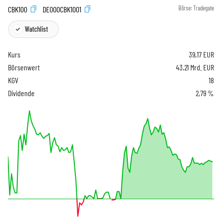
CBK100
DE000CBK1001
Börse:
Tradegate
Watchlist
Kurs
39,17
EUR
Börsenwert
43,21 Mrd. EUR
KGV
18
Dividende
2,79 %