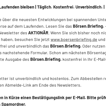
Laufenden bleiben | Täglich. Kostenfrei. Unverbindlich. |
ie über die neuesten Entwicklungen bei spannenden Un
örse auf dem Laufenden. Lesen Sie das
Börsen.Briefing.
 Newsletter des
AKTIONÄR
. Wenn Sie sich bisher noch ni
t haben, besuchen Sie jetzt
www.boersenbriefing.de
und 
frei und unverbindlich das
Börsen.Briefing.
Oder nutzen
as nachstehende Formular. Schon am nächsten Börsentag
rste Ausgabe des
Börsen.Briefing.
kostenfrei in Ihr E-Mai
tter ist unverbindlich und kostenlos. Zum Abbestellen r
den Abmelde-Link am Ende des Newsletters.
en in Kürze einen Bestätigungslink per E-Mail. Bitte prüf
n Spamordner.