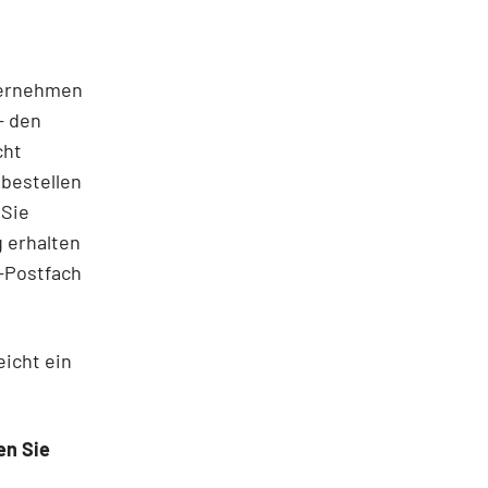
ternehmen
– den
cht
bestellen
 Sie
 erhalten
l-Postfach
eicht ein
en Sie