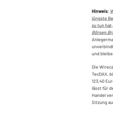
Hinweis
:
W
jüngste Be
zu tun hat
Börsen.Bri
Anlegerma
unverbind
und bleib
Die Wireca
TecDAX, bü
123,40 Eur
lässt für 
Handel ver
Sitzung au