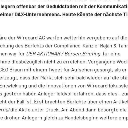
nlegern offenbar der Geduldsfaden mit der Kommunikati
eimer DAX-Unternehmens. Heute könnte der nächste Ti
äre der Wirecard AG warten weiterhin vergebens auf die
ichung des Berichts der Compliance-Kanzlei Rajah & Tan
en war für
DER AKTIONÄR / Börsen.Briefing.
für eine
hme diesbezüglich nicht zu erreichen.
Vergangene Woch
CEO Braun mit einem Tweet für Aufsehen gesorgt
, als e
berzeugt, dass der Markt sich sehr bald wieder auf die st
Entwicklung und die Innovationen von Wirecard fokussie
 gestern haben Anleger leidvoll erfahren, dass dies – z
cht der Fall ist.
Erst brachten Berichte über einen Artike
rnal
die Aktie unter Druck.
Am Abend dann besorgte die
e drohen Anlegern gleich zu Handelsbeginn weitere emp