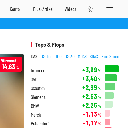
Tops & Flops
DAX
US Tech 100
US 30
MDAX
SDAX
EuroStoxx
Wirecard
-14,63
%
+3,99
Infineon
%
+3,40
SAP
%
+2,99
Scout24
%
+2,53
Siemens
%
+2,25
BMW
%
-1,13
Merck
%
-1,17
Beiersdorf
%