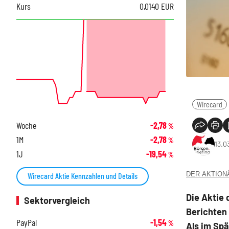
Kurs
0,0140
EUR
Wirecard
Woche
-2,78
%
1M
-2,78
%
13.0
1J
-19,54
%
DER AKTIONÄR
Wirecard Aktie Kennzahlen und Details
Die Aktie 
Sektorvergleich
Berichten 
PayPal
-1,54
%
Als im Spä