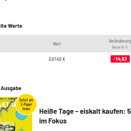
lte Werte
Veränderun
Wert
Heute in %
0,0140
€
-14,63
e Ausgabe
Heiße Tage – eiskalt kaufen: 
im Fokus