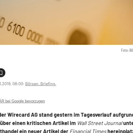
Foto: B
3.2019, 08:00
‧
Börsen. Briefing.
 bei Google bevorzugen
der Wirecard AG stand gestern im Tagesverlauf aufgrun
über einen kritischen Artikel im
Wall Street Journal
unt
thandel ein neuer Artikel der
Financial Times
hereinplatz