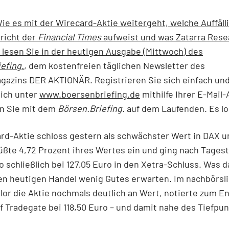
ie es mit der Wirecard-Aktie weitergeht, welche Auffälli
richt der
Financial Times
aufweist und was Zatarra Rese
, lesen Sie in der heutigen Ausgabe (Mittwoch) des
efing.
, dem kostenfreien täglichen Newsletter des
gazins DER AKTIONÄR. Registrieren Sie sich einfach un
lich unter
www.boersenbriefing.de
mithilfe Ihrer E-Mail
en Sie mit dem
Börsen.Briefing.
auf dem Laufenden. Es lo
rd-Aktie schloss gestern als schwächster Wert in DAX u
ßte 4,72 Prozent ihres Wertes ein und ging nach Tagest
o schließlich bei 127,05 Euro in den Xetra-Schluss. Was d
den heutigen Handel wenig Gutes erwarten. Im nachbörsl
lor die Aktie nochmals deutlich an Wert, notierte zum E
f Tradegate bei 118,50 Euro – und damit nahe des Tiefpun