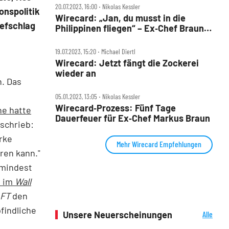
20.07.2023, 16:00 ‧ Nikolas Kessler
onspolitik
Wirecard: „Jan, du musst in die
efschlag
Philippinen fliegen“ – Ex‑Chef Braun
als Fluchthelfer?
19.07.2023, 15:20 ‧ Michael Diertl
Wirecard: Jetzt fängt die Zockerei
wieder an
n. Das
05.01.2023, 13:05 ‧ Nikolas Kessler
Wirecard‑Prozess: Fünf Tage
e hatte
Dauerfeuer für Ex‑Chef Markus Braun
r schrieb:
arke
Mehr Wirecard Empfehlungen
ren kann."
umindest
l im
Wall
FT
den
findliche
Unsere Neuerscheinungen
Alle
Neuerscheinungen