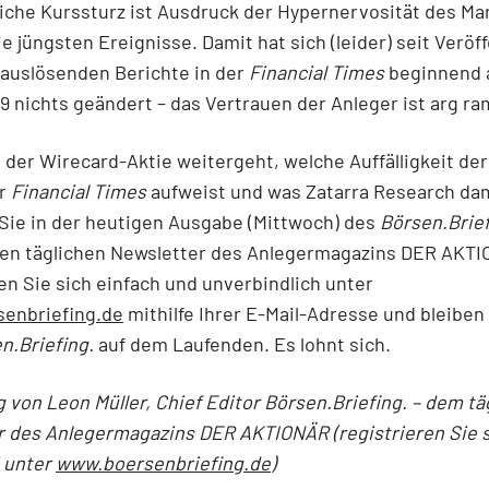
iche Kurssturz ist Ausdruck der Hypernervosität des Ma
die jüngsten Ereignisse. Damit hat sich (leider) seit Veröf
-auslösenden Berichte in der
Financial Times
beginnend 
9 nichts geändert – das Vertrauen der Anleger ist arg r
 der Wirecard-Aktie weitergeht, welche Auffälligkeit der
er
Financial Times
aufweist und was Zatarra Research dam
 Sie in der heutigen Ausgabe (Mittwoch) des
Börsen.Brief
ien täglichen Newsletter des Anlegermagazins DER AKT
en Sie sich einfach und unverbindlich unter
enbriefing.de
mithilfe Ihrer E-Mail-Adresse und bleiben
n.Briefing.
auf dem Laufenden. Es lohnt sich.
g von Leon Müller, Chief Editor Börsen.Briefing. – dem tä
r des Anlegermagazins DER AKTIONÄR (registrieren Sie 
i unter
www.boersenbriefing.de
)