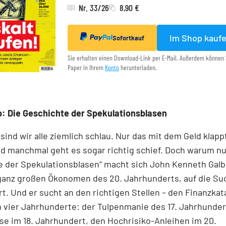
Nr. 33/26
8,90 €
Im Shop kauf
Sofortkauf
Sie erhalten einen Download-Link per E-Mail. Außerdem können 
Paper in Ihrem
Konto
herunterladen.
: Die Geschichte der Spekulationsblasen
 sind wir alle ziemlich schlau. Nur das mit dem Geld klapp
d manchmal geht es sogar richtig schief. Doch warum nur
 der Spekulationsblasen“ macht sich John Kenneth Galb
 ganz großen Ökonomen des 20. Jahrhunderts, auf die Su
t. Und er sucht an den richtigen Stellen – den Finanz­kat
n vier Jahrhunderte: der Tulpenmanie des 17. Jahrhunder
e im 18. Jahrhundert, den Hochrisiko-Anleihen im 20.