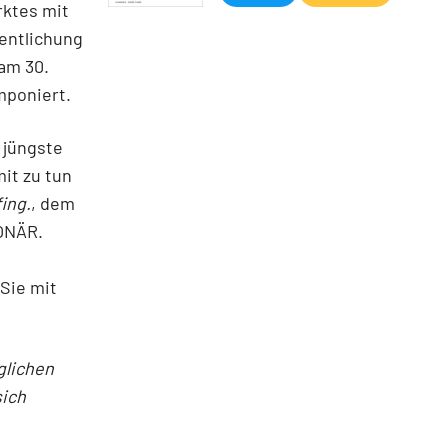
rktes mit
fentlichung
am 30.
amponiert.
 jüngste
it zu tun
ing.
, dem
IONÄR.
 Sie mit
glichen
sich