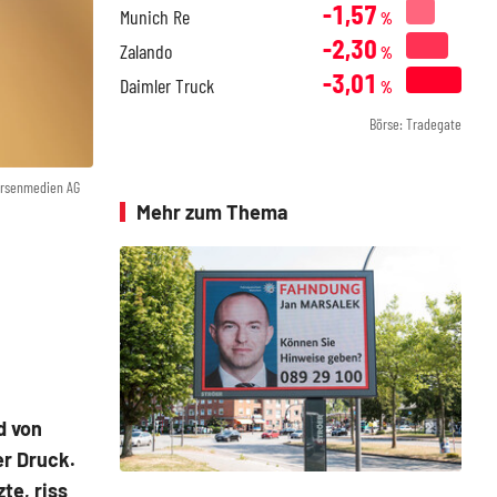
-1,57
Munich Re
%
-2,30
Zalando
%
-3,01
Daimler Truck
%
Börse: Tradegate
örsenmedien AG
Mehr zum Thema
d von
er Druck.
te, riss