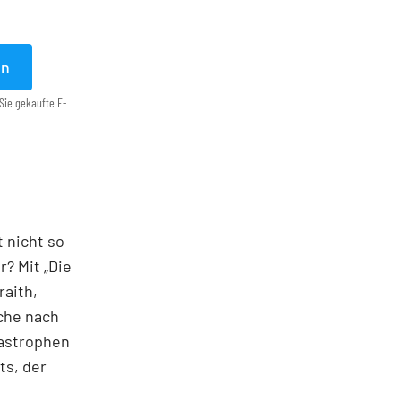
en
Sie gekaufte E-
t nicht so
? Mit „Die
raith,
che nach
as­trophen
ts, der