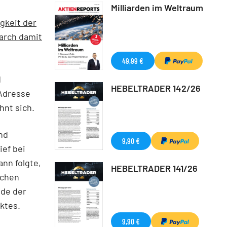
Milliarden im Weltraum
gkeit der
arch damit
49,99 €
d
HEBELTRADER 142/26
-Adresse
hnt sich.
nd
9,90 €
ief bei
ann folgte,
HEBELTRADER 141/26
ichen
nde der
ktes.
9,90 €