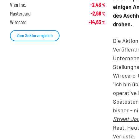
Visa Inc.
-2,43
%
einigen A
Mastercard
-2,68
%
des Aschh
Wirecard
-14,63
%
drohen.
Zum Sektorvergleich
Die Aktion
Veröffentl
Unternehm
Stellungna
Wirecard-
"Ich bin ü
operative 
Spätestens
bisher – ni
Street Jou
Rest. Heut
Verluste.