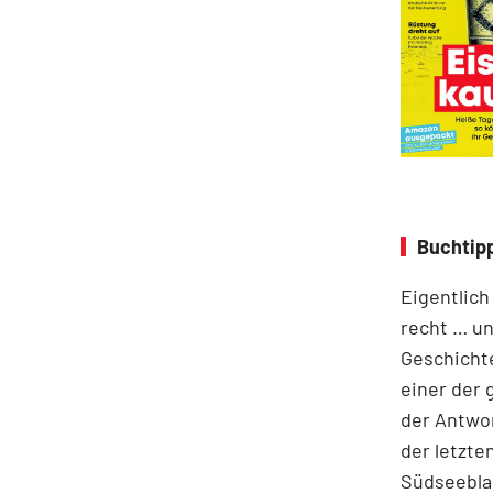
Buchtipp
Eigentlich
recht … un
Geschichte
einer der
der Antwor
der letzte
Südseeblas