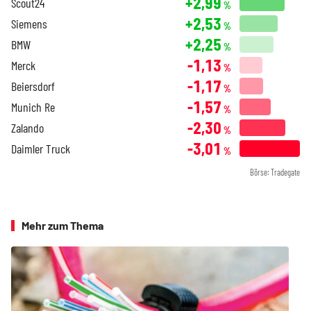
+2,99
Scout24
%
+2,53
Siemens
%
+2,25
BMW
%
-1,13
Merck
%
-1,17
Beiersdorf
%
-1,57
Munich Re
%
-2,30
Zalando
%
-3,01
Daimler Truck
%
Börse: Tradegate
Mehr zum Thema