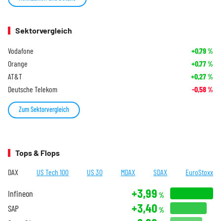
Sektorvergleich
Vodafone
+0,79
%
Orange
+0,77
%
AT&T
+0,27
%
Deutsche Telekom
-0,58
%
Zum Sektorvergleich
Tops & Flops
DAX
US Tech 100
US 30
MDAX
SDAX
EuroStoxx
+3,99
Infineon
%
+3,40
SAP
%