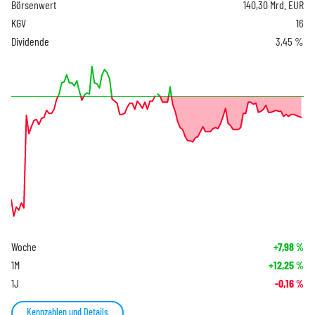
Börsenwert
140,30 Mrd. EUR
KGV
16
Dividende
3,45 %
Woche
+7,98
%
1M
+12,25
%
1J
-0,16
%
Kennzahlen und Details