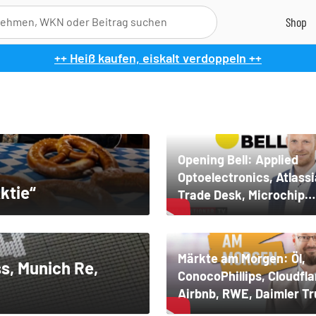
++ Heiß kaufen, eiskalt verdoppeln ++
Opening Bell: Applied
Optoelectronics, Atlass
ktie“
Trade Desk, Microchip
Technology, Alphabet, A
Western Digital
Märkte am Morgen: Öl,
s, Munich Re,
ConocoPhillips, Cloudfla
Airbnb, RWE, Daimler T