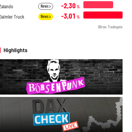
-2,30
Zalando
News
%
-3,01
Daimler Truck
News
%
Börse: Tradegate
Highlights