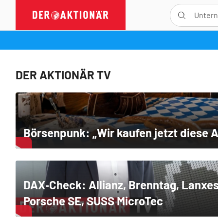
DER AKTIONÄR TV
Börsenpunk: „Wir kaufen jetzt diese A
DAX‑Check: Allianz, Brenntag, Lanxes
Porsche SE, SUSS MicroTec