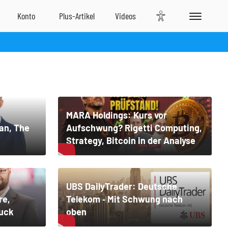
MARA Holdings: Kurs vor
ian, The
Aufschwung? Rigetti Computing,
Strategy, Bitcoin in der Analyse
irbnb,
UBS DailyTrader: Deutsche
re,
Telekom ‑ Mit Schwung nach
ruck
oben