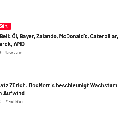
,30
%
ell: Öl, Bayer, Zalando, McDonald's, Caterpillar,
Merck, AMD
25 ‧ Marco Uome
atz Zürich: DocMorris beschleunigt Wachstum
im Aufwind
07 ‧ TV Redaktion