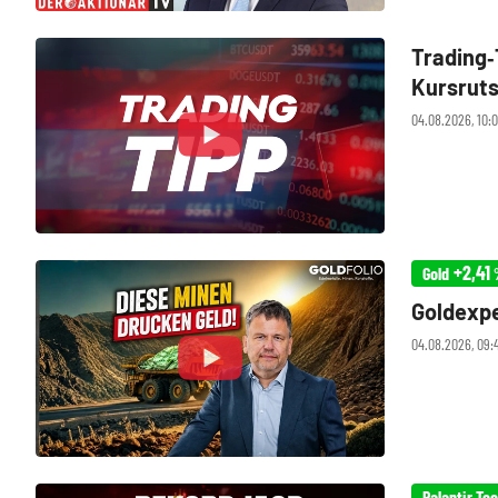
Trading‑
Kursrut
04.08.2026, 10:
+2,41
Gold
Goldexpe
04.08.2026, 09:
Palantir Te