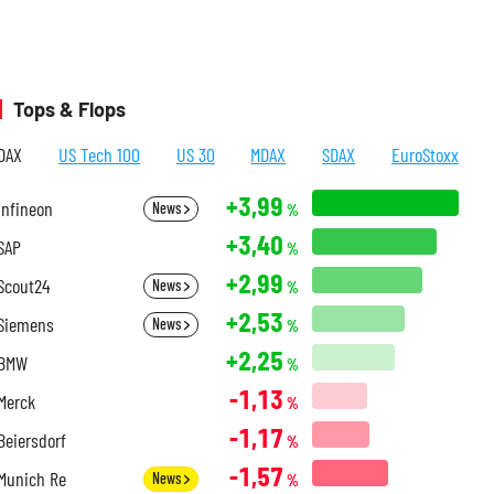
Tops & Flops
DAX
US Tech 100
US 30
MDAX
SDAX
EuroStoxx
+3,99
Infineon
News
%
+3,40
SAP
%
+2,99
Scout24
News
%
+2,53
Siemens
News
%
+2,25
BMW
%
-1,13
Merck
%
-1,17
Beiersdorf
%
-1,57
Munich Re
News
%