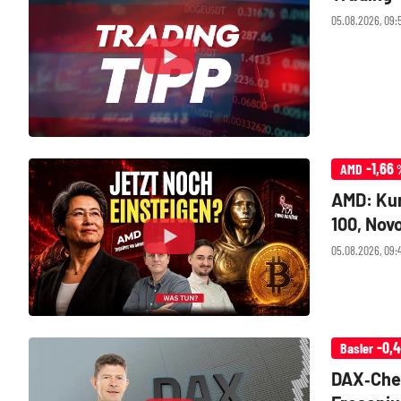
05.08.2026, 09:
-1,66
AMD
AMD: Kur
100, Nov
05.08.2026, 09:
-0,
Basler
DAX‑Chec