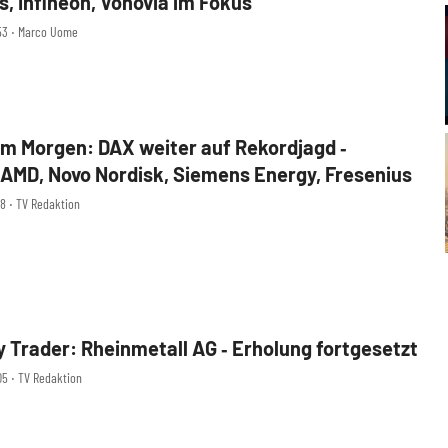
s, Infineon, Vonovia im Fokus
53 ‧ Marco Uome
m Morgen: DAX weiter auf Rekordjagd ‑
AMD, Novo Nordisk, Siemens Energy, Fresenius
18 ‧ TV Redaktion
y Trader: Rheinmetall AG ‑ Erholung fortgesetzt
05 ‧ TV Redaktion