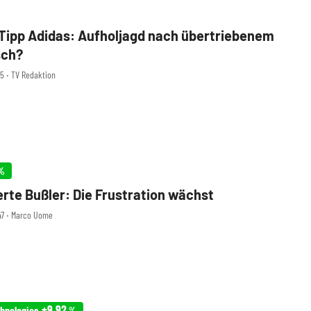
Tipp Adidas: Aufholjagd nach übertriebenem
sch?
05 ‧ TV Redaktion
%
rte Bußler: Die Frustration wächst
47 ‧ Marco Uome
+9,92
chnologies
%