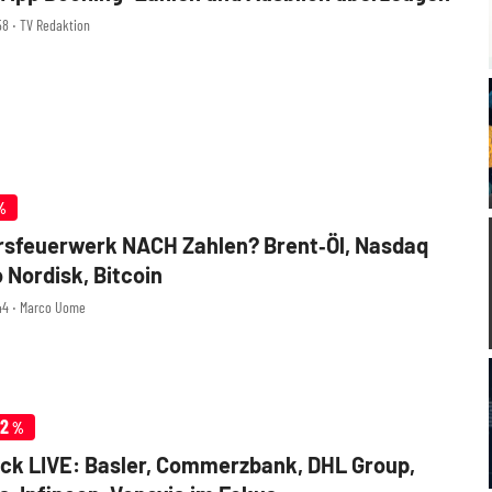
58 ‧ TV Redaktion
%
sfeuerwerk NACH Zahlen? Brent‑Öl, Nasdaq
o Nordisk, Bitcoin
44 ‧ Marco Uome
42
%
k LIVE: Basler, Commerzbank, DHL Group,