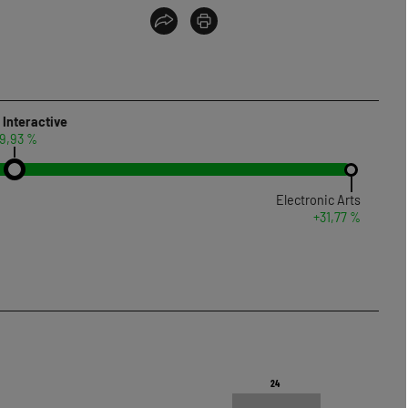
 Interactive
9,93 %
Electronic Arts
+31,77 %
24
24