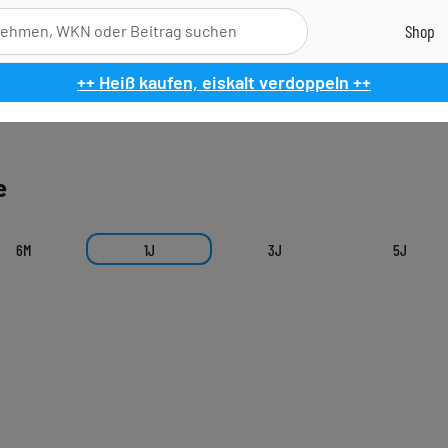
++ Heiß kaufen, eiskalt verdoppeln ++
e
6M
1J
3J
5J