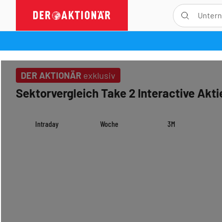
DER AKTIONÄR
exklusiv
Sektorvergleich Take 2 Interactive Akti
Intraday
Woche
3M