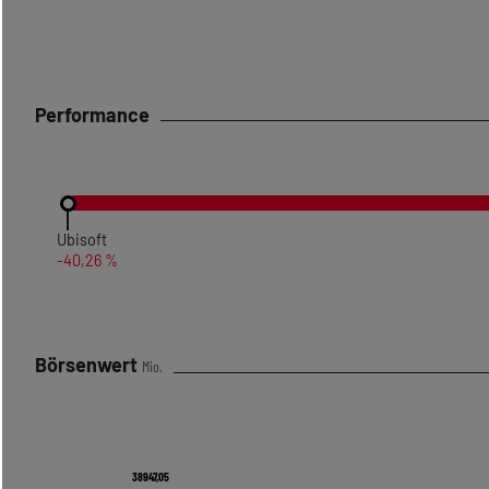
Performance
Ubisoft
-40,26 %
Börsenwert
Mio.
38947,05
38947,05