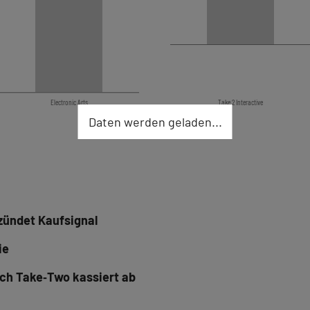
Electronic Arts
Take 2 Interactive
Daten werden geladen...
zündet Kaufsignal
ie
ch Take‑Two kassiert ab