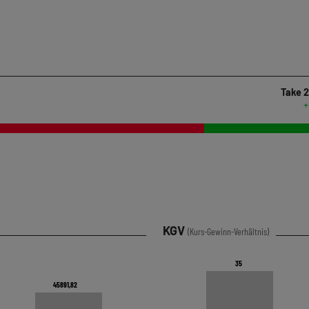
Take 2
+
KGV
(Kurs-Gewinn-Verhältnis)
35
35
45891,82
45891,82