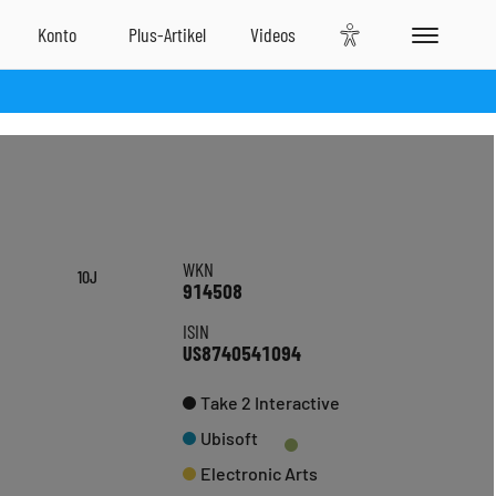
WKN
10J
914508
ISIN
US8740541094
Take 2 Interactive
Ubisoft
Electronic Arts