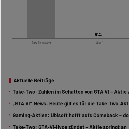
761,02
761,02
Take 2 Interactive
Ubisoft
Aktuelle Beiträge
Take‑Two: Zahlen im Schatten von GTA VI – Aktie 
„GTA VI“‑News: Heute gilt es für die Take‑Two‑Akt
Gaming‑Aktien: Ubisoft hofft aufs Comeback – do
Take‑Two: GTA‑VI‑Hype zündet – Aktie springt an