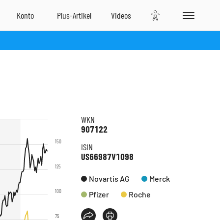
WKN
907122
150
ISIN
US66987V1098
125
Novartis AG
Merck
100
Pfizer
Roche
75