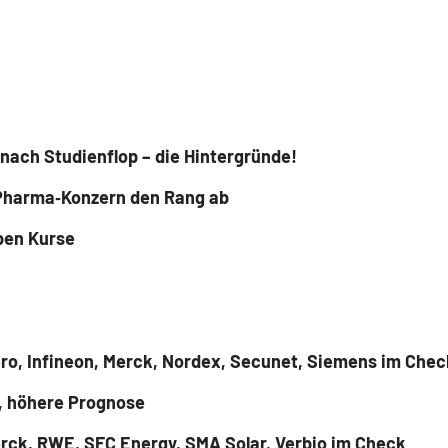
 nach Studienflop – die Hintergründe!
 Pharma‑Konzern den Rang ab
ben Kurse
ero, Infineon, Merck, Nordex, Secunet, Siemens im Chec
n, höhere Prognose
erck, RWE, SFC Energy, SMA Solar, Verbio im Check