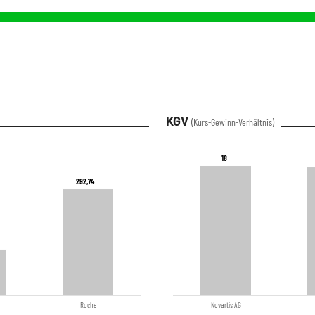
KGV
(Kurs-Gewinn-Verhältnis)
18
18
292,74
292,74
Roche
Novartis AG