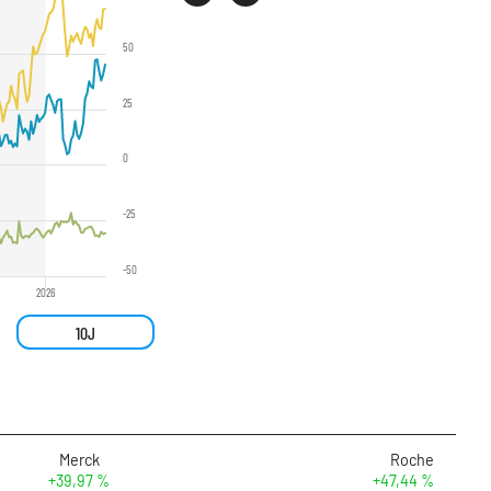
50
25
0
-25
-50
2026
10J
Merck
Roche
+39,97 %
+47,44 %