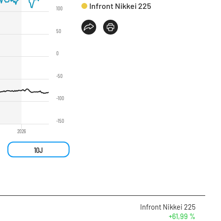
Infront Nikkei 225
100
50
0
-50
-100
-150
2026
10J
Infront Nikkei 225
+61,99 %