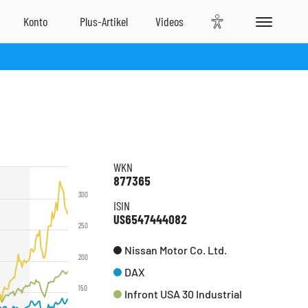
WKN
877365
300
ISIN
US6547444082
250
Nissan Motor Co. Ltd.
200
DAX
150
Infront USA 30 Industrial