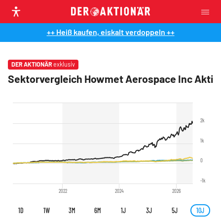
++ Heiß kaufen, eiskalt verdoppeln ++
DER AKTIONÄR
exklusiv
Sektorvergleich Howmet Aerospace Inc Aktie
2k
1k
0
-1k
2022
2024
2026
1D
1W
3M
6M
1J
3J
5J
10J