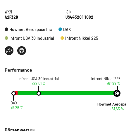
WKN
ISIN
A2PZ2D
US4432011082
Howmet Aerospace Inc
DAX
Infront USA 30 Industrial
Infront Nikkei 225
Performance
Infront USA 30 Industrial
Infront Nikkei 225
+22,01 %
+61,99 %
DAX
Howmet Aerospace 
+9,26 %
+61,63 %
Börsenwert
Mrd.