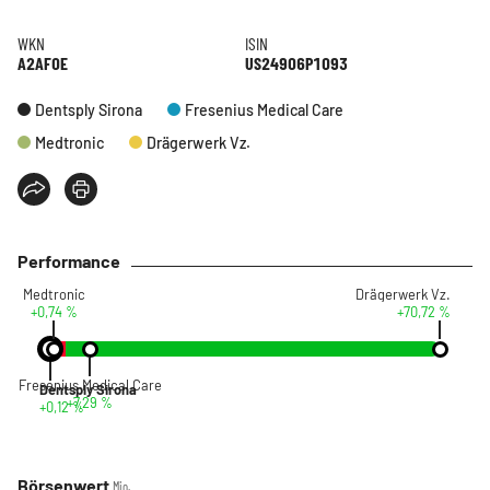
WKN
ISIN
A2AF0E
US24906P1093
Dentsply Sirona
Fresenius Medical Care
Medtronic
Drägerwerk Vz.
Performance
Medtronic
Drägerwerk Vz.
+0,74 %
+70,72 %
Fresenius Medical Care
Dentsply Sirona
+7,29 %
+0,12 %
Börsenwert
Mio.