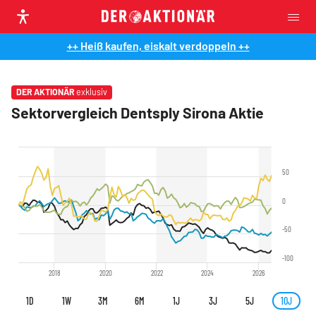
++ Heiß kaufen, eiskalt verdoppeln ++
DER AKTIONÄR
exklusiv
Sektorvergleich Dentsply Sirona Aktie
50
0
-50
-100
2018
2020
2022
2024
2026
1D
1W
3M
6M
1J
3J
5J
10J