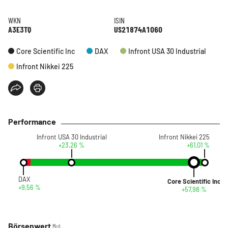
WKN
ISIN
A3E3TQ
US21874A1060
Core Scientific Inc
DAX
Infront USA 30 Industrial
Infront Nikkei 225
Performance
Infront USA 30 Industrial
Infront Nikkei 225
+23,26 %
+61,01 %
DAX
Core Scientific Inc
+9,56 %
+57,98 %
Börsenwert
Mrd.