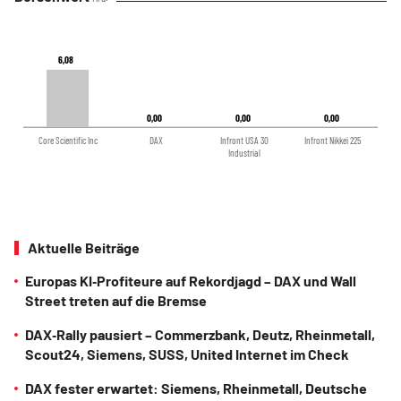
6,08
6,08
0,00
0,00
0,00
0,00
0,00
0,00
Core Scientific Inc
DAX
Infront USA 30
Infront Nikkei 225
Industrial
Aktuelle Beiträge
Europas KI‑Profiteure auf Rekordjagd – DAX und Wall
Street treten auf die Bremse
DAX‑Rally pausiert – Commerzbank, Deutz, Rheinmetall,
Scout24, Siemens, SUSS, United Internet im Check
DAX fester erwartet: Siemens, Rheinmetall, Deutsche