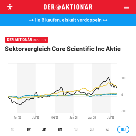
++ Heiß kaufen, eiskalt verdoppeln ++
DER AKTIONÄR
exklusiv
Sektorvergleich Core Scientific Inc Aktie
100
0
-100
Apr '25
Jul '25
Okt '25
Jan '26
Apr '26
Jul '26
1D
1W
3M
6M
1J
3J
5J
10J