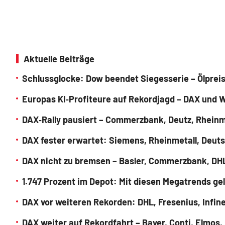
Aktuelle Beiträge
Schlussglocke: Dow beendet Siegesserie – Ölpreis
Europas KI‑Profiteure auf Rekordjagd – DAX und W
DAX‑Rally pausiert – Commerzbank, Deutz, Rheinm
DAX fester erwartet: Siemens, Rheinmetall, Deu
DAX nicht zu bremsen – Basler, Commerzbank, DHL
1.747 Prozent im Depot: Mit diesen Megatrends g
DAX vor weiteren Rekorden: DHL, Fresenius, Infin
DAX weiter auf Rekordfahrt – Bayer, Conti, Elmos