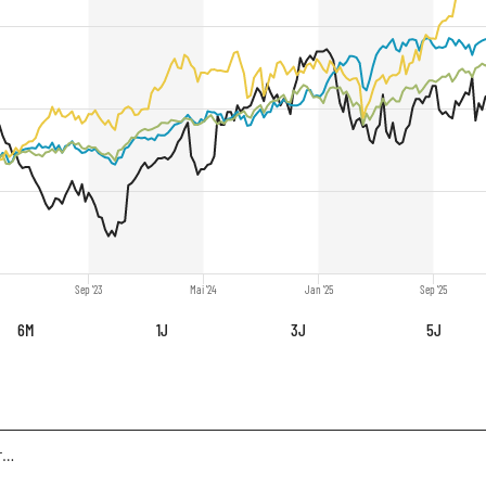
Sep '23
Mai '24
Jan '25
Sep '25
6M
1J
3J
5J
Infront USA 30 Industrial