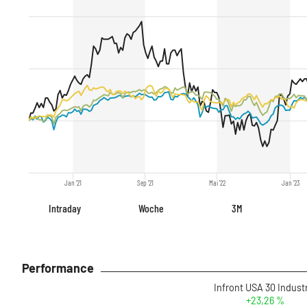
Jan '21
Sep '21
Mai '22
Jan '23
Intraday
Woche
3M
Performance
+23,26 %