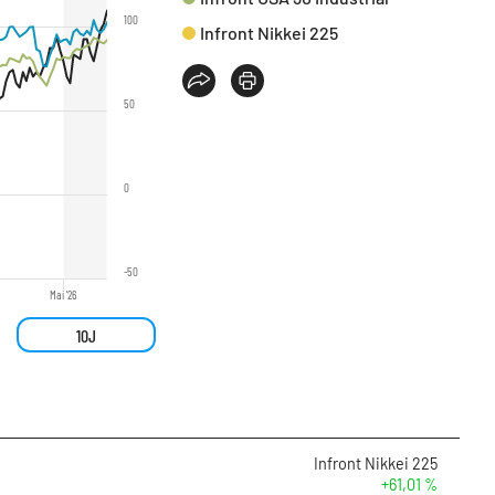
100
Infront Nikkei 225
50
0
-50
Mai '26
10J
Infront Nikkei 225
+61,01 %