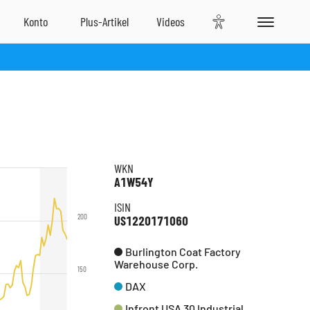
WKN
A1W54Y
ISIN
200
US1220171060
Burlington Coat Factory
Warehouse Corp.
150
DAX
Infront USA 30 Industrial